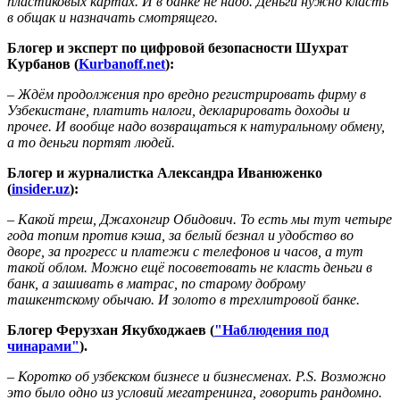
пластиковых картах. И в банке не надо. Деньги нужно класть
в общак и назначать смотрящего.
Блогер и эксперт по цифровой безопасности Шухрат
Курбанов (
Kurbanoff.net
):
– Ждём продолжения про вредно регистрировать фирму в
Узбекистане, платить налоги, декларировать доходы и
прочее. И вообще надо возвращаться к натуральному обмену,
а то деньги портят людей.
Блогер и журналистка Александра Иванюженко
(
insider.uz
):
– Какой треш, Джахонгир Обидович. То есть мы тут четыре
года топим против кэша, за белый безнал и удобство во
дворе, за прогресс и платежи с телефонов и часов, а тут
такой облом. Можно ещё посоветовать не класть деньги в
банк, а зашивать в матрас, по старому доброму
ташкентскому обычаю. И золото в трехлитровой банке.
Блогер Ферузхан Якубходжаев (
"Наблюдения под
чинарами"
).
– Коротко об узбекском бизнесе и бизнесменах. P.S. Возможно
это было одно из условий мегатренинга, говорить рандомно.