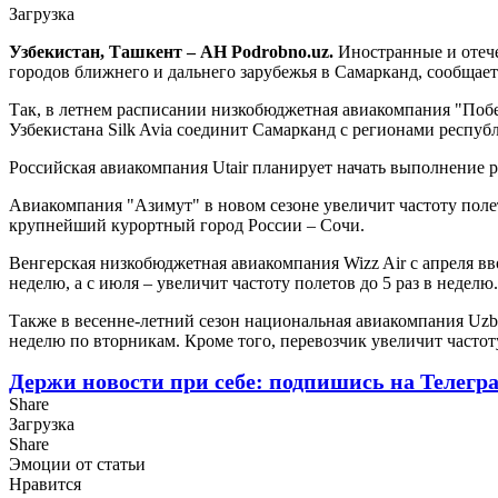
Загрузка
Узбекистан, Ташкент – АН Podrobno.uz.
Иностранные и отеч
городов ближнего и дальнего зарубежья в Самарканд, сообщает
Так, в летнем расписании низкобюджетная авиакомпания "Побе
Узбекистана Silk Avia соединит Самарканд с регионами респуб
Российская авиакомпания Utair планирует начать выполнение р
Авиакомпания "Азимут" в новом сезоне увеличит частоту поле
крупнейший курортный город России – Сочи.
Венгерская низкобюджетная авиакомпания Wizz Air с апреля вв
неделю, а с июля – увеличит частоту полетов до 5 раз в неделю.
Также в весенне-летний сезон национальная авиакомпания Uzbek
неделю по вторникам. Кроме того, перевозчик увеличит частот
Держи новости при себе: подпишись на Телегр
Share
Загрузка
Share
Эмоции от статьи
Нравится