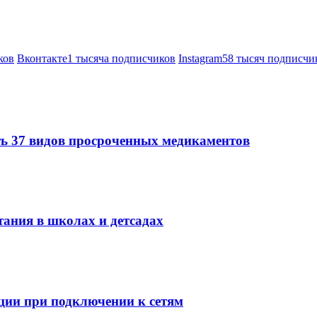
ков
Вконтакте
1 тысяча подписчиков
Instagram
58 тысяч подписчи
ть 37 видов просроченных медикаментов
тания в школах и детсадах
ции при подключении к сетям