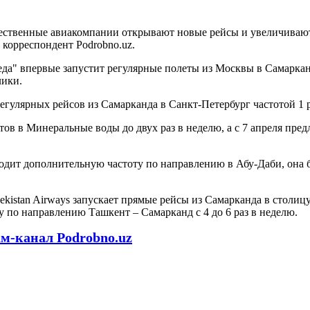
ественные авиакомпании открывают новые рейсы и увеличивают
 корреспондент Podrobno.uz.
да" впервые запустит регулярные полеты из Москвы в Самаркан
лики.
егулярных рейсов из Самарканда в Санкт-Петербург частотой 1 
тов в Минеральные воды до двух раз в неделю, а с 7 апреля пр
одит дополнительную частоту по направлению в Абу-Даби, она б
istan Airways запускает прямые рейсы из Самарканда в столицу 
у по направлению Ташкент – Самарканд с 4 до 6 раз в неделю.
ам-канал Podrobno.uz