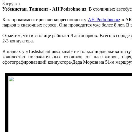
Загрузка
Узбекистан, Ташкент - АН Podrobno.uz
. В столичных автобу
Как прокомментировали корреспонденту
АН Podrobno.uz
в АК 
парков в сказочных героев. Она проводится уже более 8 лет. 
Отметим, что в столице работает 9 автопарков. Всего в горо
2-3 кондуктора.
В планах у «Toshshahartransxizmat» не только поддерживать э
количество положительных откликов от пассажиров, наря
сфотографировавший кондуктора-Деда Мороза на 51-м маршрут