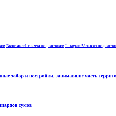
ков
Вконтакте
1 тысяча подписчиков
Instagram
58 тысяч подписчи
нные забор и постройки, занимавшие часть терри
лиардов сумов