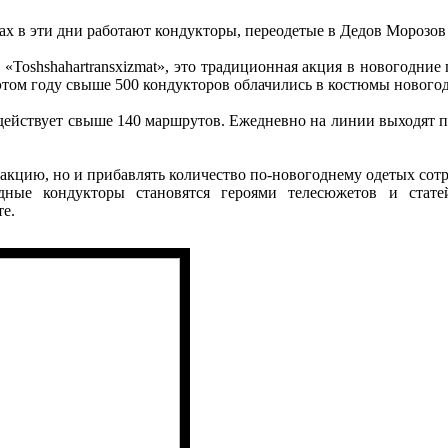
сах в эти дни работают кондукторы, переодетые в Дедов Морозов
«Toshshahartransxizmat», это традиционная акция в новогодни
В этом году свыше 500 кондукторов облачились в костюмы нового
де действует свыше 140 маршрутов. Ежедневно на линии выходят
ту акцию, но и прибавлять количество по-новогоднему одетых с
дные кондукторы становятся героями телесюжетов и стат
е.