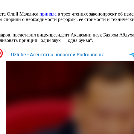
лата Олий Мажлиса
приняла
в трех чтениях законопроект об изме
аты спорили о необходимости реформы, ее стоимости и техничес
ров, представил вице-президент Академии наук Бахром Абдухали
еализовать принцип "один звук — одна буква".