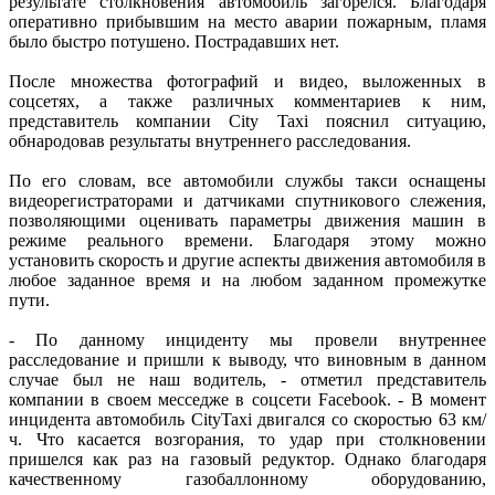
результате столкновения автомобиль загорелся. Благодаря
оперативно прибывшим на место аварии пожарным, пламя
было быстро потушено. Пострадавших нет.
После множества фотографий и видео, выложенных в
соцсетях, а также различных комментариев к ним,
представитель компании City Taxi пояснил ситуацию,
обнародовав результаты внутреннего расследования.
По его словам, все автомобили службы такси оснащены
видеорегистраторами и датчиками спутникового слежения,
позволяющими оценивать параметры движения машин в
режиме реального времени. Благодаря этому можно
установить скорость и другие аспекты движения автомобиля в
любое заданное время и на любом заданном промежутке
пути.
- По данному инциденту мы провели внутреннее
расследование и пришли к выводу, что виновным в данном
случае был не наш водитель, - отметил представитель
компании в своем месседже в соцсети Facebook. - В момент
инцидента автомобиль CityTaxi двигался со скоростью 63 км/
ч. Что касается возгорания, то удар при столкновении
пришелся как раз на газовый редуктор. Однако благодаря
качественному газобаллонному оборудованию,