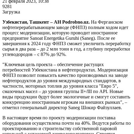
21 февраля 2023, 10:38
9281
Загрузка
Узбекистан, Ташкент – АН Podrobno.uz.
На Ферганском
нефтеперерабатывающем заводе (ФНПЗ) полным ходом идет
процесс модернизации, которую проводит иностранное
предприятие Sanoat Energetika Guruhi (Saneg). После ее
завершения к 2024 году ФНПЗ сможет увеличить переработку
сырья в два раза – до 2 млн тонн в год, а глубину переработки
углеводородов – с 87% до 92%.
"Ключевая цель проекта – обеспечение растущих
потребностей Узбекистана в нефтепродуктах. Модернизация
ФНПЗ позволит повысить качество производимых на заводе
нефтепродуктов до уровня международных стандартов, в
частности, моторных топлив до уровня класса "Евро 5",
смазочных масел – до уровня группы II+/III по API. Новые
виды продукции будут более экологичные и смогут составить
конкуренцию иностранным игрокам на внешних рынках", –
отметил генеральный директор Saneg Шокир Файзуллаев.
В настоящее время по проекту модернизации поставка
оборудования осуществлена почти на 40%. Ведутся работы по
проектированию и строительству собственной паровой
котельной с установкой химводоподготовки. Строятся