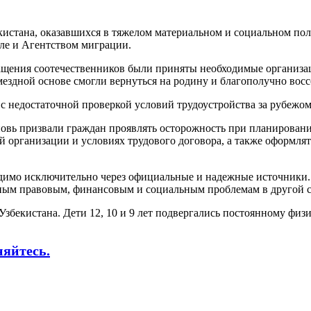
истана, оказавшихся в тяжелом материальном и социальном пол
ле и Агентством миграции.
ращения соотечественников были приняты необходимые организац
мездной основе смогли вернуться на родину и благополучно вос
ы с недостаточной проверкой условий трудоустройства за рубеж
новь призвали граждан проявлять осторожность при планировани
й организации и условиях трудового договора, а также оформля
одимо исключительно через официальные и надежные источники. 
зным правовым, финансовым и социальным проблемам в другой 
збекистана. Дети 12, 10 и 9 лет подвергались постоянному физ
няйтесь.