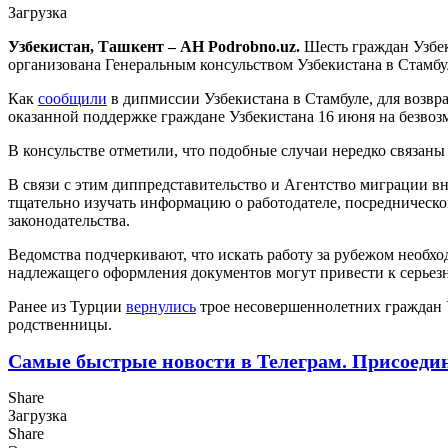
Загрузка
Узбекистан, Ташкент – АН Podrobno.uz.
Шесть граждан Узбек
организована Генеральным консульством Узбекистана в Стамбу
Как
сообщили
в дипмиссии Узбекистана в Стамбуле, для возв
оказанной поддержке граждане Узбекистана 16 июня на безвоз
В консульстве отметили, что подобные случаи нередко связан
В связи с этим диппредставительство и Агентство миграции в
тщательно изучать информацию о работодателе, посредническо
законодательства.
Ведомства подчеркивают, что искать работу за рубежом необх
надлежащего оформления документов могут привести к серье
Ранее из Турции
вернулись
трое несовершеннолетних граждан У
родственницы.
Самые быстрые новости в Телеграм. Присоеди
Share
Загрузка
Share