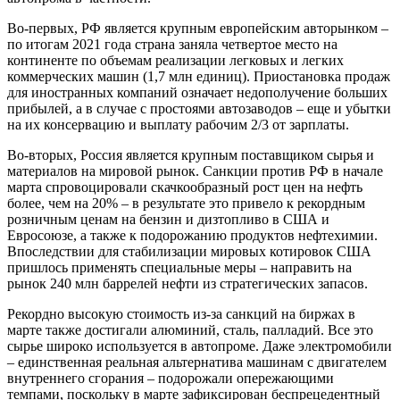
Во-первых, РФ является крупным европейским авторынком –
по итогам 2021 года страна заняла четвертое место на
континенте по объемам реализации легковых и легких
коммерческих машин (1,7 млн единиц). Приостановка продаж
для иностранных компаний означает недополучение больших
прибылей, а в случае с простоями автозаводов – еще и убытки
на их консервацию и выплату рабочим 2/3 от зарплаты.
Во-вторых, Россия является крупным поставщиком сырья и
материалов на мировой рынок. Санкции против РФ в начале
марта спровоцировали скачкообразный рост цен на нефть
более, чем на 20% – в результате это привело к рекордным
розничным ценам на бензин и дизтопливо в США и
Евросоюзе, а также к подорожанию продуктов нефтехимии.
Впоследствии для стабилизации мировых котировок США
пришлось применять специальные меры – направить на
рынок 240 млн баррелей нефти из стратегических запасов.
Рекордно высокую стоимость из-за санкций на биржах в
марте также достигали алюминий, сталь, палладий. Все это
сырье широко используется в автопроме. Даже электромобили
– единственная реальная альтернатива машинам с двигателем
внутреннего сгорания – подорожали опережающими
темпами, поскольку в марте зафиксирован беспрецедентный