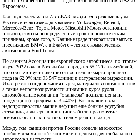
чисто технического толка – с доставкой компонентов в РФ из
Евросоюза.
Большую часть марта АвтоВАЗ находился в режиме паузы.
Российские автозаводы компаний Volkswagen, Renault,
Mercedes-Benz, Toyota Motor, Mitsubishi Motors остановили
производство на неопределенный срок по политическим
причинам, кроме того, в Калининграде прекратился выпуск
престижных BMW, а в Елабуге – легких коммерческих
автомобилей Ford Transit.
По данным Ассоциации европейского автобизнеса, по итогам
марта 2022 года в России было продано 55 129 автомобилей,
что соответствует падению относительно марта прошлого
года на 62,9% или 93 547 единиц в натуральном выражении.
Из-за резкого подорожания сырья, материалов и компонентов,
а также непрогнозируемости динамики курса рубля
автомобильные компании "с запасом" подняли цены на
продукцию (в среднем на 35-40%). Возникший из-за
недопроизводства машин дефицит еще больше усугубил
ситуацию, а дилеры в принципе забыли про понятие
рекомендованных производителем розничных цен.
Между тем, санкции против России создали множество
проблем для мировой экономики в целом и для глобального
автопрома в частности.