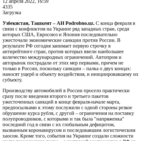
12 апреля 2022, 16:59
4335
Загрузка
Узбекистан, Ташкент – АН Podrobno.uz.
С конца февраля в
связи с конфликтом на Украине ряд западных стран, среди
которых США, Евросоюз и Япония последовательно
ужесточали экономические санкции против России. В
результате РФ сегодня занимает первую строчку в
антирейтинге стран, против которых ввели наибольшее
количество международных ограничений. Автопром и
авторынок пострадали от этих мер первыми, причем не
только в России, поскольку санкции – палка о двух концах:
наносят ущерб и объекту воздействия, и инициировавшему их
субъекту.
Производству автомобилей в России просело практически
сразу после введения второго и третьего пакетов
ужесточенных санкций в конце февраля-начале марта,
предпосылками к этому послужили с одной стороны резкое
обрушение курса рубля, с другой – ограничения на поставку
полупроводников, с которыми и так была "напряженка"
последний год в связи с их глобальным дефицитом,
вызванным коронавирусом и последовавшим логистическим
хаосом. Кроме того, события на Украине создали сложности