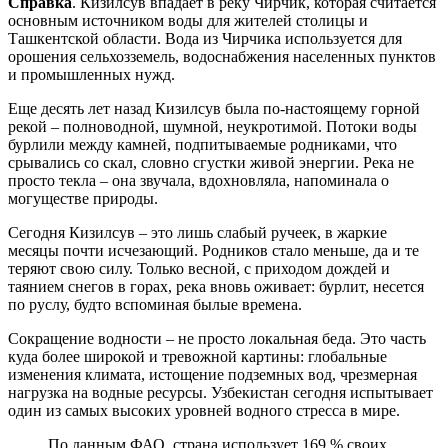
Справка
. Кизилсув впадает в реку Чирчик, которая считается
основным источником воды для жителей столицы и
Ташкентской области. Вода из Чирчика используется для
орошения сельхозземель, водоснабжения населенных пунктов
и промышленных нужд.
Еще десять лет назад Кизилсув была по-настоящему горной
рекой – полноводной, шумной, неукротимой. Потоки воды
бурлили между камней, подпитываемые родниками, что
срывались со скал, словно сгустки живой энергии. Река не
просто текла – она звучала, вдохновляла, напоминала о
могуществе природы.
Сегодня Кизилсув – это лишь слабый ручеек, в жаркие
месяцы почти исчезающий. Родников стало меньше, да и те
теряют свою силу. Только весной, с приходом дождей и
таянием снегов в горах, река вновь оживает: бурлит, несется
по руслу, будто вспоминая былые времена.
Сокращение водности – не просто локальная беда. Это часть
куда более широкой и тревожной картины: глобальные
изменения климата, истощение подземных вод, чрезмерная
нагрузка на водные ресурсы. Узбекистан сегодня испытывает
один из самых высоких уровней водного стресса в мире.
По данным ФАО, страна использует 169 % своих