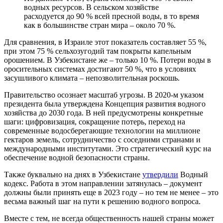
водных ресурсов. В сельском хозяйстве
расходуется до 90 % всей пресной воды, в то время
как в большинстве стран мира – около 70 %.
Для сравнения, в Израиле этот показатель составляет 55 %,
при этом 75 % сельхозугодий там покрыты капельным
орошением. В Узбекистане же – только 10 %. Потери воды в
оросительных системах достигают 50 %, что в условиях
засушливого климата – непозволительная роскошь.
Правительство осознает масштаб угрозы. В 2020-м указом
президента была утверждена Концепция развития водного
хозяйства до 2030 года. В ней предусмотрены конкретные
шаги: цифровизация, сокращение потерь, переход на
современные водосберегающие технологии на миллионе
гектаров земель, сотрудничество с соседними странами и
международными институтами. Это стратегический курс на
обеспечение водной безопасности страны.
Также буквально на днях в Узбекистане
утвердили
Водный
кодекс. Работа в этом направлении затянулась – документ
должны были принять еще в 2023 году – но тем не менее – это
весьма важный шаг на пути к решению водного вопроса.
Вместе с тем, не всегда общественность нашей страны может