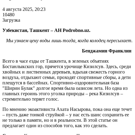
4 августа 2025, 20:23
10480
Загрузка
Узбекистан, Ташкент – АН Podrobno.uz.
Мы узнаем цену воды лишь тогда, когда колодец пересыхает.
Бенджамин Франклин
Всего в часе езды от Ташкента, в зеленых объятиях
Бостанлыкских гор, прячется урочище Кизилсув. Здесь, среди
хвойных и лиственных деревьев, вдыхая свежесть горного
воздуха, отдыхают семьи, проходят спортивные сборы, а дети
плещутся в бассейнах. Спортивно-оздоровительная база
"Ширин Булак" долгое время была оазисом лета. Но одна из
главных героинь этого уголка природы – река Кизилсув –
стремительно теряет голос.
По мнению экоактивиста Ахата Насырова, пока она еще течет
– пусть даже тонкой струйкой – у нас есть шанс сохранить ее
не только в памяти, но и в реальности. В этой статье он
предлагает один из способов того, как это сделать.