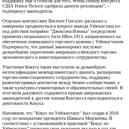
поддержку еще 4 голосов для того, чтобы спикер конгресса
США Нэнси Пелоси одобрила данную резолюцию", –
подчеркнул законодатель.
Отдельно конгрессмен Висенте Гонсалес рассказал о
намерении продвинуться в вопросе вывода Узбекистана из-
под действия поправки "Джексона-Вэника" посредством
принятия специального Акта HRes-1913, направленного на
обеспечение нормального торгового режима с Узбекистаном.
Подчеркнуто, что данный законопроект послужит
дальнейшему укреплению американо-узбекского торгово-
экономического и инвестиционного сотрудничества.
Участники Кокуса также выступили за дальнейшую
интенсификацию межпарламентского диалога, расширения
торгово-инвестиционного сотрудничества, поддержку
развития прямых контактов между бизнес-сообществами, а
также культурно-гуманитарных и образовательных связей. В
итоговом документе содержится призыв американских
законодателей к другим членам Конгресса присоединиться к
деятельности Кокуса.
Напомним, что "Кокус по Узбекистану" был создан в 2018
году по инициативе президента Шавката Мирзиёева. В
соответствии с установившейся практикой "Кокус по
Узбекистану" проводит свои заседания два раза в год для