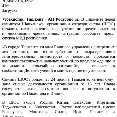
30 мая 2016, 09:49
4160
Загрузка
Узбекистан, Ташкент - АН Podrobno.uz.
В Ташкенте перед
саммитом Шанхайской организации сотрудничества (ШОС)
начались тактико-специальные учения по предупреждению
и ликвидации чрезвычайных ситуаций, сообщает пресс-
служба МВД республики.
«В городе Ташкенте силами Главного управления внутренних
дел столицы, во взаимодействии с подразделениями
заинтересованных министерств и ведомств, проводится
комплекс тактико-специальных учений по предупреждению и
ликвидации чрезвычайных ситуаций», – говорится в
сообщении. Деталей учений в министерстве не уточняют.
Саммит ШОС пройдет 23-24 июня в Ташкенте, на нем будут
дана оценка деятельности организации за 15 лет. Главы
государств также рассмотрят вопросы о вступлении в
организацию Пакистана и Индии.
В ШОС входят Россия, Китай, Казахстан, Киргизия,
Таджикистан и Узбекистан. Статус наблюдателей имеют
Белоруссия, Монголия, Индия, Иран, Пакистан и
Афганистан.