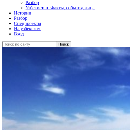
Разбор
Узбекистан. Факты, события, лица
Истории
Разбор
Спецпроекты
На узбекском
Вход