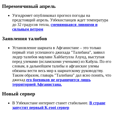
Переменчивый апрель
Узгидромет опубликовал прогноз погоды на
предстоящий апрель. Узбекистанцев ждет температура
до 32 градусов тепла,
сменяющаяся ливнями и
сильным ветром
Заявления талибов
Установление шариата в Афганистане – это только
первый этап успешного джихада "Талибана", заявил
лидер талибов маулави Хайбатулла Ахунд, выступая
перед улемами (исламскими учеными) из Кабула. По его
словам, в дальнейшем талибы и афганские улемы
обязаны вести весь мир к шариатскому руководству.
Таким образом, главарь "Талибана" дал ясно понять, что
джихад
его боевиков не ограничится лишь
территорией Афганистана.
Новый сервер
В Узбекистане интернет станет стабильнее.
В стране
запустят первый K-root сервер