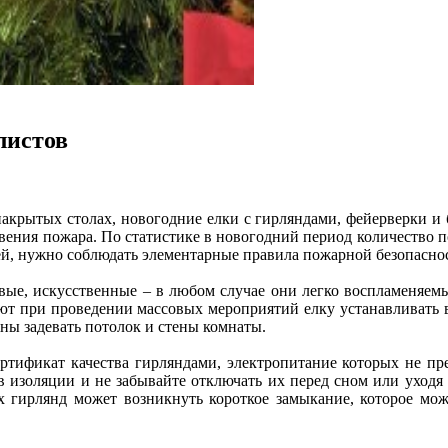
листов
акрытых столах, новогодние елки с гирляндами, фейерверки и
овения пожара. По статистике в новогодний период количество п
ией, нужно соблюдать элементарные правила пожарной безопасно
ые, искусственные – в любом случае они легко воспламеняем
т при проведении массовых мероприятий елку устанавливать в 
жны задевать потолок и стены комнаты.
тификат качества гирляндами, электропитание которых не пр
 изоляции и не забывайте отключать их перед сном или уходя 
 гирлянд может возникнуть короткое замыкание, которое мож