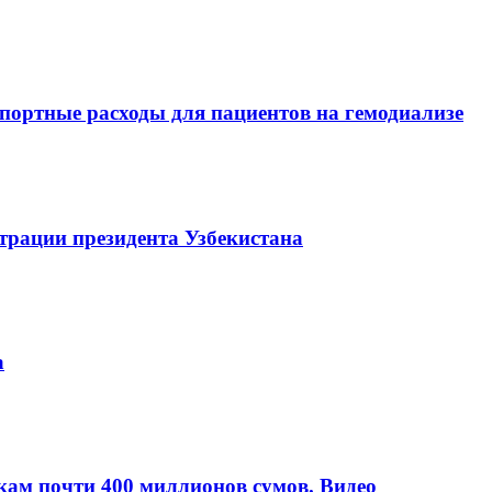
портные расходы для пациентов на гемодиализе
трации президента Узбекистана
а
кам почти 400 миллионов сумов. Видео