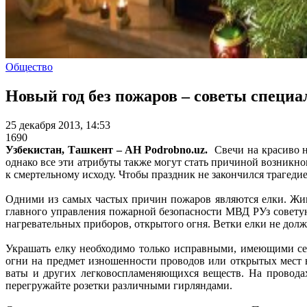
Общество
Новый год без пожаров – советы специа
25 декабря 2013, 14:53
1690
Узбекистан, Ташкент – АН Podrobno.uz.
Свечи на красиво н
однако все эти атрибуты также могут стать причиной возникн
к смертельному исходу. Чтобы праздник не закончился трагед
Одними из самых частых причин пожаров являются елки. Жив
главного управления пожарной безопасности МВД РУз советую
нагревательных приборов, открытого огня. Ветки елки не дол
Украшать елку необходимо только исправными, имеющими сер
огни на предмет изношенности проводов или открытых мест в
ваты и других легковоспламеняющихся веществ. На проводах
перегружайте розетки различными гирляндами.