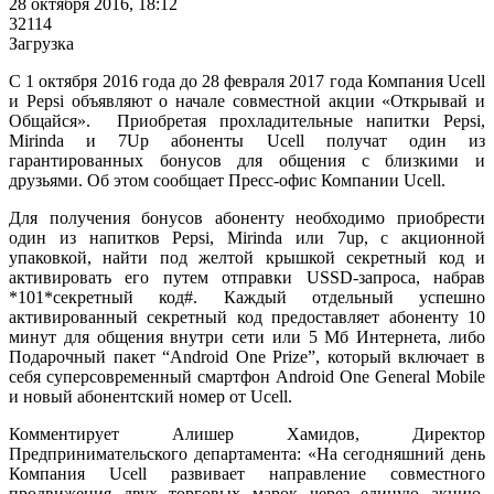
28 октября 2016, 18:12
32114
Загрузка
С 1 октября 2016 года до 28 февраля 2017 года Компания Ucell
и Pepsi объявляют о начале совместной акции «Открывай и
Общайся». Приобретая прохладительные напитки Pepsi,
Mirinda и 7Up абоненты Ucell получат один из
гарантированных бонусов для общения с близкими и
друзьями. Об этом сообщает Пресс-офис Компании Ucell.
Для получения бонусов абоненту необходимо приобрести
один из напитков Pepsi, Mirinda или 7up, с акционной
упаковкой, найти под желтой крышкой секретный код и
активировать его путем отправки USSD-запроса, набрав
*101*секретный код#. Каждый отдельный успешно
активированный секретный код предоставляет абоненту 10
минут для общения внутри сети или 5 Мб Интернета, либо
Подарочный пакет “Android One Prize”, который включает в
себя суперсовременный смартфон Android One General Mobile
и новый абонентский номер от Ucell.
Комментирует Алишер Хамидов, Директор
Предпринимательского департамента: «На сегодняшний день
Компания Ucell развивает направление совместного
продвижения двух торговых марок через единую акцию.