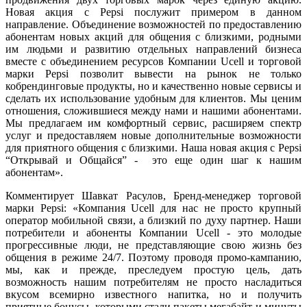
Новая акция с Pepsi послужит примером в данном
направление. Объединение возможностей по предоставлению
абонентам новых акций для общения с близкими, родными
им людьми и развитию отдельных направлений бизнеса
вместе с объединением ресурсов Компании Ucell и торговой
марки Pepsi позволит вывести на рынок не только
кобрендинговые продукты, но и качественно новые сервисы и
сделать их использование удобным для клиентов. Мы ценим
отношения, сложившиеся между нами и нашими абонентами.
Мы предлагаем им комфортный сервис, расширяем спектр
услуг и предоставляем новые дополнительные возможности
для приятного общения с близкими. Наша новая акция с Pepsi
“Открывай и Общайся” - это еще один шаг к нашим
абонентам».
Комментирует Шавкат Расулов, Бренд-менеджер торговой
марки Pepsi: «Компания Ucell для нас не просто крупный
оператор мобильной связи, а близкий по духу партнер. Наши
потребители и абоненты Компании Ucell - это молодые
прогрессивные люди, не представляющие свою жизнь без
общения в режиме 24/7. Поэтому проводя промо-кампанию,
мы, как и прежде, преследуем простую цель, дать
возможность нашим потребителям не просто насладиться
вкусом всемирно известного напитка, но и получить
приятные бонусы, которыми стали пакеты мегабайт и минуты