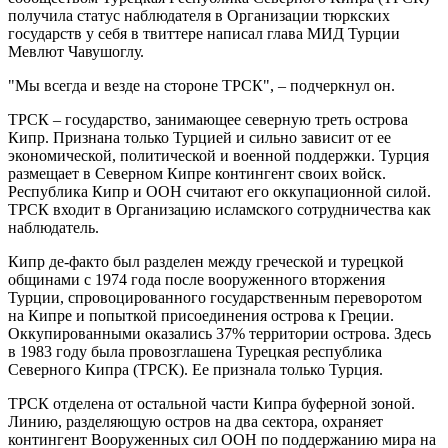
получила статус наблюдателя в Организации тюркских
государств у себя в твиттере написал глава МИД Турции
Мевлют Чавушоглу.
"Мы всегда и везде на стороне ТРСК", – подчеркнул он.
ТРСК – государство, занимающее северную треть острова
Кипр. Признана только Турцией и сильно зависит от ее
экономической, политической и военной поддержки. Турция
размещает в Северном Кипре контингент своих войск.
Республика Кипр и ООН считают его оккупационной силой.
ТРСК входит в Организацию исламского сотрудничества как
наблюдатель.
Кипр де-факто был разделен между греческой и турецкой
общинами с 1974 года после вооруженного вторжения
Турции, спровоцированного государственным переворотом
на Кипре и попыткой присоединения острова к Греции.
Оккупированными оказались 37% территории острова. Здесь
в 1983 году была провозглашена Турецкая республика
Северного Кипра (ТРСК). Ее признала только Турция.
ТРСК отделена от остальной части Кипра буферной зоной.
Линию, разделяющую остров на два сектора, охраняет
контингент Вооруженных сил ООН по поддержанию мира на