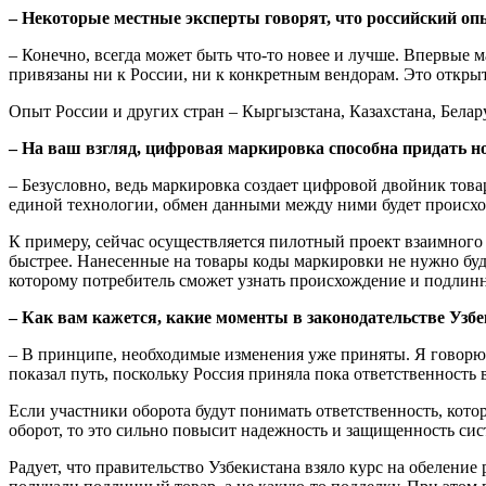
– Некоторые местные эксперты говорят, что российский о
– Конечно, всегда может быть что-то новее и лучше. Впервые м
привязаны ни к России, ни к конкретным вендорам. Это открыт
Опыт России и других стран – Кыргызстана, Казахстана, Белар
– На ваш взгляд, цифровая маркировка способна придать н
– Безусловно, ведь маркировка создает цифровой двойник товар
единой технологии, обмен данными между ними будет происхо
К примеру, сейчас осуществляется пилотный проект взаимного
быстрее. Нанесенные на товары коды маркировки не нужно буде
которому потребитель сможет узнать происхождение и подлиннос
– Как вам кажется, какие моменты в законодательстве Узб
– В принципе, необходимые изменения уже приняты. Я говорю п
показал путь, поскольку Россия приняла пока ответственность
Если участники оборота будут понимать ответственность, кот
оборот, то это сильно повысит надежность и защищенность сис
Радует, что правительство Узбекистана взяло курс на обеление