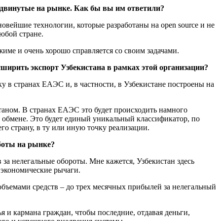
одвинутые на рынке. Как бы вы им ответили?
новейшие технологии, которые разработаны на open source и не
юбой стране.
жиме и очень хорошо справляется со своим задачами.
ширить экспорт Узбекистана в рамках этой организации?
ку в странах ЕАЭС и, в частности, в Узбекистане построены на
таном. В странах ЕАЭС это будет происходить намного
м обмене. Это будет единый уникальный классификатор, по
го страну, в ту или иную точку реализации.
боты на рынке?
за нелегальные обороты. Мне кажется, Узбекистан здесь
 экономические рычаги.
объемами средств – до трех месячных прибылей за нелегальный
я и кармана граждан, чтобы последние, отдавая деньги,