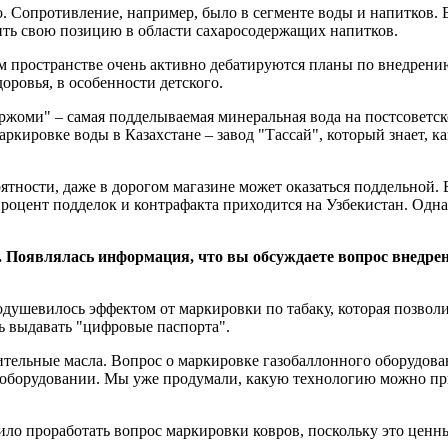
о. Сопротивление, например, было в сегменте воды и напитков.
ть свою позицию в области сахаросодержащих напитков.
ом пространстве очень активно дебатируются планы по внедрению
оровья, в особенности детского.
оржоми" – самая подделываемая минеральная вода на постсоветс
кировке воды в Казахстане – завод "Тассай", который знает, ка
тности, даже в дорогом магазине может оказаться поддельной. В
роцент подделок и контрафакта приходится на Узбекистан. Однак
е. Появлялась информация, что вы обсуждаете вопрос внедре
одушевилось эффектом от маркировки по табаку, которая позволи
ь выдавать "цифровые паспорта".
стительные масла. Вопрос о маркировке газобаллонного оборудов
оборудовании. Мы уже продумали, какую технологию можно при
сило проработать вопрос маркировки ковров, поскольку это цен