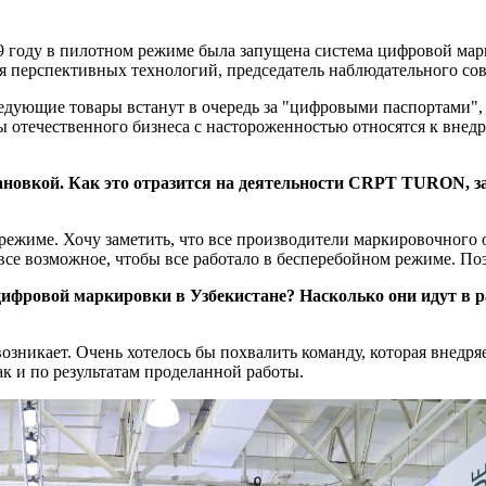
19 году в пилотном режиме была запущена система цифровой ма
ия перспективных технологий, председатель наблюдательного 
ледующие товары встанут в очередь за "цифровыми паспортами",
ы отечественного бизнеса с настороженностью относятся к внедр
тановкой. Как это отразится на деятельности CRPT TURON, 
 режиме. Хочу заметить, что все производители маркировочного
се возможное, чтобы все работало в бесперебойном режиме. Поэ
ифровой маркировки в Узбекистане? Насколько они идут в р
возникает. Очень хотелось бы похвалить команду, которая внедр
ак и по результатам проделанной работы.