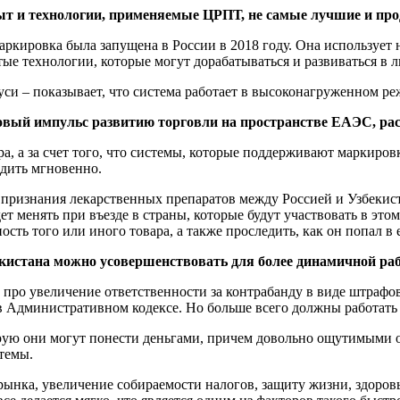
пыт и технологии, применяемые ЦРПТ, не самые лучшие и пр
аркировка была запущена в России в 2018 году. Она использует 
ые технологии, которые могут дорабатываться и развиваться в л
уси – показывает, что система работает в высоконагруженном ре
овый импульс развитию торговли на пространстве ЕАЭС, рас
а, а за счет того, что системы, которые поддерживают маркиров
дить мгновенно.
 признания лекарственных препаратов между Россией и Узбекис
т менять при въезде в страны, которые будут участвовать в это
ть того или иного товара, а также проследить, как он попал в е
екистана можно усовершенствовать для более динамичной ра
ро увеличение ответственности за контрабанду в виде штрафов 
 в Административном кодексе. Но больше всего должны работать
орую они могут понести деньгами, причем довольно ощутимыми 
темы.
 рынка, увеличение собираемости налогов, защиту жизни, здоровь