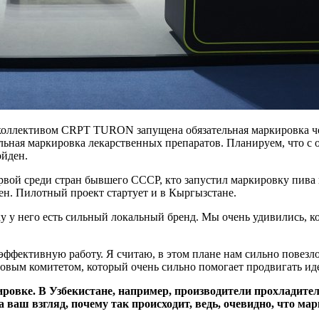
м коллективом CRPT TURON запущена обязательная маркировка ч
ельная маркировка лекарственных препаратов. Планируем, что с 
ойден.
первой среди стран бывшего СССР, кто запустил маркировку пива
щен. Пилотный проект стартует и в Кыргызстане.
 у него есть сильный локальный бренд. Мы очень удивились, ко
ффективную работу. Я считаю, в этом плане нам сильно повезло
говым комитетом, который очень сильно помогает продвигать и
ировке. В Узбекистане, например, производители прохладит
На ваш взгляд, почему так происходит, ведь, очевидно, что м