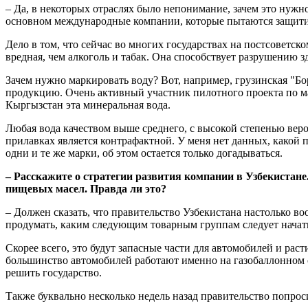
– Да, в некоторых отраслях было непонимание, зачем это нужн
основном международные компании, которые пытаются защити
Дело в том, что сейчас во многих государствах на постсоветск
вредная, чем алкоголь и табак. Она способствует разрушению зд
Зачем нужно маркировать воду? Вот, например, грузинская "Б
продукцию. Очень активный участник пилотного проекта по мар
Кыргызстан эта минеральная вода.
Любая вода качеством выше среднего, с высокой степенью вероя
прилавках является контрафактной. У меня нет данных, какой п
одни и те же марки, об этом остается только догадываться.
– Расскажите о стратегии развития компании в Узбекистан
пищевых масел. Правда ли это?
– Должен сказать, что правительство Узбекистана настолько во
продумать, каким следующим товарным группам следует начат
Скорее всего, это будут запасные части для автомобилей и ра
большинство автомобилей работают именно на газобаллонном 
решить государство.
Также буквально несколько недель назад правительство попро