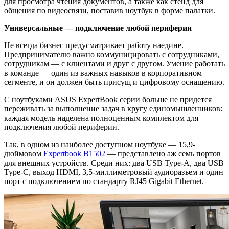
для просмотра чтения документов, а также как стенд для
общения по видеосвязи, поставив ноутбук в форме палатки.
Универсальные — подключение любой периферии
Не всегда бизнес предусматривает работу наедине.
Предпринимателю важно коммуницировать с сотрудниками,
сотрудникам — с клиентами и друг с другом. Умение работать
в команде — один из важных навыков в корпоративном
сегменте, и он должен быть присущ и цифровому оснащению.
С ноутбуками ASUS ExpertBook серии больше не придется
переживать за выполнение задач в кругу единомышленников:
каждая модель наделена полноценным комплектом для
подключения любой периферии.
Так, в одном из наиболее доступном ноутбуке — 15,9-
дюймовом
Expertbook B1502
— представлено аж семь портов
для внешних устройств. Среди них: два USB Type-A, два USB
Type-C, выход HDMI, 3,5-миллиметровый аудиоразъем и один
порт с подключением по стандарту RJ45 Gigabit Ethernet.