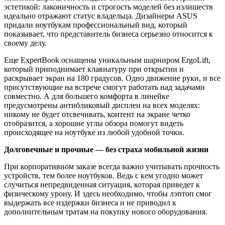
эстетикой: лаконичность и строгость моделей без излишеств
идеально отражают статус владельца. Дизайнеры ASUS
придали ноутбукам профессиональный вид, который
показывает, что представитель бизнеса серьезно относится к
своему делу.
Еще ExpertBook оснащены уникальным шарниром ErgoLift,
который приподнимает клавиатуру при открытии и
раскрывает экран на 180 градусов. Одно движение руки, и все
присутствующие на встрече смогут работать над задачами
совместно. А для большего комфорта в линейке
предусмотрены антибликовый дисплеи на всех моделях:
никому не будет отсвечивать, контент на экране четко
отобразится, а хорошие углы обзора помогут видеть
происходящее на ноутбуке из любой удобной точки.
Долговечные и прочные — без страха мобильной жизни
При корпоративном заказе всегда важно учитывать прочность
устройств, тем более ноутбуков. Ведь с кем угодно может
случиться непредвиденная ситуация, которая приведет к
физическому урону. И здесь необходимо, чтобы лэптоп смог
выдержать все издержки бизнеса и не приводил к
дополнительным тратам на покупку нового оборудования.