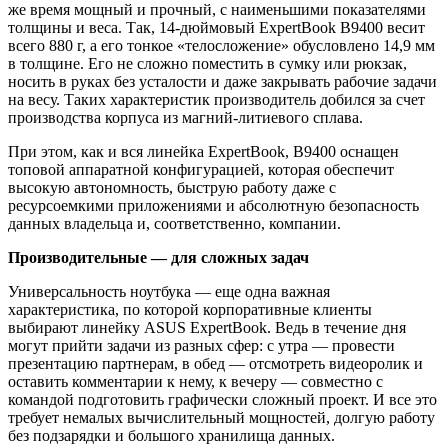
же время мощный и прочный, с наименьшими показателями
толщины и веса. Так, 14-дюймовый ExpertBook B9400 весит
всего 880 г, а его тонкое «телосложение» обусловлено 14,9 мм
в толщине. Его не сложно поместить в сумку или рюкзак,
носить в руках без усталости и даже закрывать рабочие задачи
на весу. Таких характеристик производитель добился за счет
производства корпуса из магний-литиевого сплава.
При этом, как и вся линейка ExpertBook, B9400 оснащен
топовой аппаратной конфигурацией, которая обеспечит
высокую автономность, быструю работу даже с
ресурсоемкими приложениями и абсолютную безопасность
данных владельца и, соответственно, компании.
Производительные — для сложных задач
Универсальность ноутбука — еще одна важная
характеристика, по которой корпоративные клиенты
выбирают линейку ASUS ExpertBook. Ведь в течение дня
могут прийти задачи из разных сфер: с утра — провести
презентацию партнерам, в обед — отсмотреть видеоролик и
оставить комментарии к нему, к вечеру — совместно с
командой подготовить графически сложный проект. И все это
требует немалых вычислительный мощностей, долгую работу
без подзарядки и большого хранилища данных.