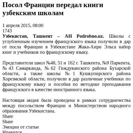
Посол Франции передал книги
узбекским школам
1 апреля 2015, 08:00
1743
Узбекистан, Ташкент – АН Podrobno.uz.
Школы с
углубленным изучением французского языка получили в дар
от посла Франции в Узбекистане Жака-Анри Эльса набор
книг и учебников по французскому языку.
Представители школ №48, 51 и 162 г. Ташкента, №9 Паркента,
№43 Самарканда, №62 Гиждуванского района Бухарской
области, а также школы №1 Кушкупирского района
Хорезмской области, получили в дар различные учебники по
французскому языку и пособия по методике преподавания
французского в качестве иностранного языка.
Настоящая акция была проведена в рамках сотрудничества
между посольством Франции и Министерством народного
образования Узбекистана.
Share
Share
Эмоции от статьи
Нравится