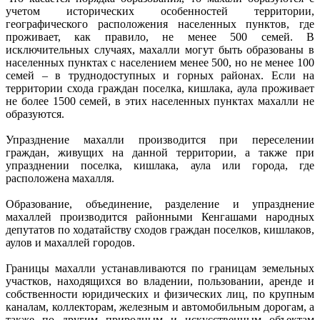
учетом исторических особенностей территории,
географического расположения населенных пунктов, где
проживает, как правило, не менее 500 семей. В
исключительных случаях, махалли могут быть образованы в
населенных пунктах с населением менее 500, но не менее 100
семей – в труднодоступных и горных районах. Если на
территории схода граждан поселка, кишлака, аула проживает
не более 1500 семей, в этих населенных пунктах махалли не
образуются.
Упразднение махалли производится при переселении
граждан, живущих на данной территории, а также при
упразднении поселка, кишлака, аула или города, где
расположена махалля.
Образование, объединение, разделение и упразднение
махаллей производится районными Кенгашами народных
депутатов по ходатайству сходов граждан поселков, кишлаков,
аулов и махаллей городов.
Границы махалли устанавливаются по границам земельных
участков, находящихся во владении, пользовании, аренде и
собственности юридических и физических лиц, по крупным
каналам, коллекторам, железным и автомобильным дорогам, а
также по другим природным и искусственным объектам