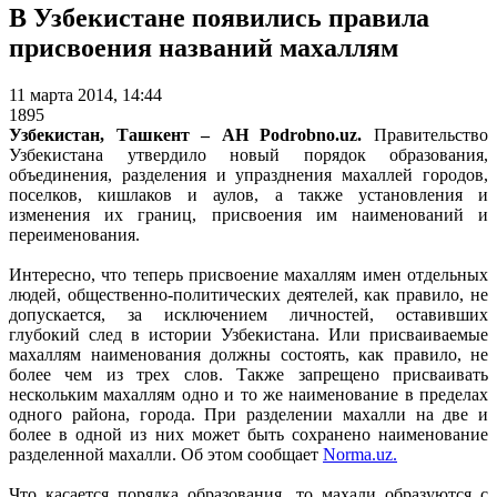
В Узбекистане появились правила
присвоения названий махаллям
11 марта 2014, 14:44
1895
Узбекистан, Ташкент – АН Podrobno.uz.
Правительство
Узбекистана утвердило новый порядок образования,
объединения, разделения и упразднения махаллей городов,
поселков, кишлаков и аулов, а также установления и
изменения их границ, присвоения им наименований и
переименования.
Интересно, что теперь присвоение махаллям имен отдельных
людей, общественно-политических деятелей, как правило, не
допускается, за исключением личностей, оставивших
глубокий след в истории Узбекистана. Или присваиваемые
махаллям наименования должны состоять, как правило, не
более чем из трех слов. Также запрещено присваивать
нескольким махаллям одно и то же наименование в пределах
одного района, города. При разделении махалли на две и
более в одной из них может быть сохранено наименование
разделенной махалли. Об этом сообщает
Norma.uz.
Что касается порядка образования, то махали образуются с