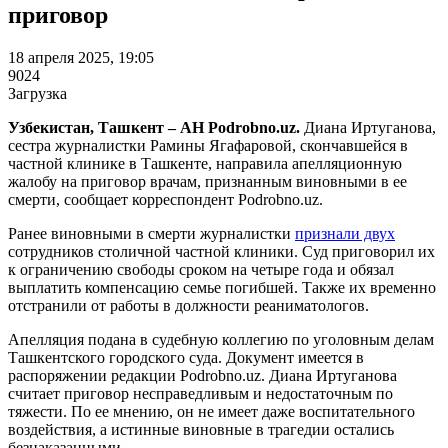
приговор
18 апреля 2025, 19:05
9024
Загрузка
Узбекистан, Ташкент –
АН Podrobno.uz.
Диана Иртуганова,
сестра журналистки Рамины Ягафаровой, скончавшейся в
частной клинике в Ташкенте, направила апелляционную
жалобу на приговор врачам, признанным виновными в ее
смерти, сообщает корреспондент Podrobno.uz.
Ранее виновными в смерти журналистки
признали двух
сотрудников столичной частной клиники. Суд приговорил их
к ограничению свободы сроком на четыре года и обязал
выплатить компенсацию семье погибшей. Также их временно
отстранили от работы в должности реаниматологов.
Апелляция подана в судебную коллегию по уголовным делам
Ташкентского городского суда. Документ имеется в
распоряжении редакции Podrobno.uz. Диана Иртуганова
считает приговор несправедливым и недостаточным по
тяжести. По ее мнению, он не имеет даже воспитательного
воздействия, а истинные виновные в трагедии остались
безнаказанными.