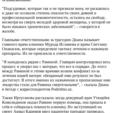
"Подсудимые, которые так и не признали вину, не раскаялись
и даже не осознали степень опасности своих деяний и
профессиональной некомпетентности, остались на свободе,
несмотря на смерть молодой здоровой женщины, у которой не
было никаких хронических заболеваний", – говорится в
жалобе.
Главными ответственными за трагедию Диана называет
главного врача клиники Мурода Исламова и врача Светлану
Опанасюк, которые определяли тактику лечения и назначали
препараты. Их не привлекли к ответственности.
"Я находилась рядом с Раминой. Главврач контролировал весь
процесс и уверял нас с матерью, что все в порядке. До этого
между Раминой и этими врачами возник конфликт из-за
лечения нашей матери: обещанный ими результат не был
достигнут. В итоге именно их назначения и прописанные ими
лекарства стали для Рамины смертельными", – сказала Диана
в беседе с корреспондентом Podrobno.uz.
Также Иртуганова рассказала: когда дежурный врач Уткирбек
Комолидинов оказал Рамине первую помощь, она пришла в
себя и собиралась покинуть клинику. Но заступивший на
смену Акмал Каримов ввел пациентке препарат промедол,