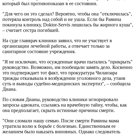
который был противопоказан в ее состоянии.
"Для чего он это сделал? Вероятно, чтобы она "отключилась",
потеряла контроль над собой и не ушла. Если бы Рамина
покинула клинику, Doktor-Servis лишилась бы жирного куша",
– считает сестра погибшей.
На суде главврач клиники заявил, что не участвует в
организации лечебной работы, а отвечает только за
санитарное состояние учреждения.
"Я не исключаю, что осужденные врачи пытались "прикрыть"
руководство. Возможно, им пообещали замять дело. Косвенно
это подтверждает тот факт, что прокуратура Чиланзара
трижды отказывала в возбуждении уголовного дела, утаив
суть и выводы судебно-медицинских экспертиз", – сообщила
Диана.
По словам Дианы, руководство клиники игнорировало
запросы адвоката, ссылаясь на врачебную тайну, чтобы, как
она предполагает, скрыть истинные причины смерти.
"Они сломали нашу семью. После смерти Рамины мама
утратила волю к борьбе с болезнью. Единственным ее
желанием было наказать виновных. Однако следователь