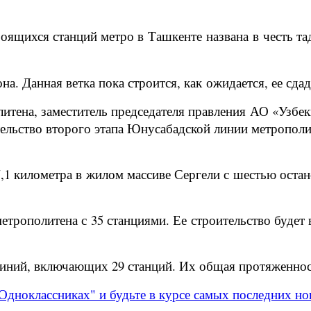
оящихся станций метро в Ташкенте названа в честь т
а. Данная ветка пока строится, как ожидается, ее сдад
итена, заместитель председателя правления АО «Узбе
тельство второго этапа Юнусабадской линии метропол
,1 километра в жилом массиве Сергели с шестью оста
етрополитена с 35 станциями. Ее строительство будет
линий, включающих 29 станций. Их общая протяженнос
Одноклассниках" и будьте в курсе самых последних но