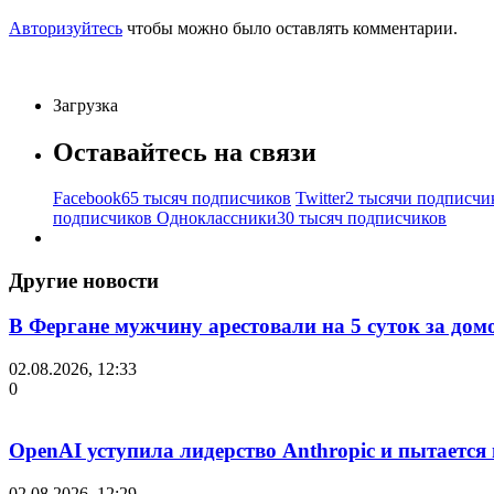
Авторизуйтесь
чтобы можно было оставлять комментарии.
Загрузка
Оставайтесь на связи
Facebook
65 тысяч подписчиков
Twitter
2 тысячи подписчи
подписчиков
Одноклассники
30 тысяч подписчиков
Другие новости
В Фергане мужчину арестовали на 5 суток за дом
02.08.2026, 12:33
0
OpenAI уступила лидерство Anthropic и пытается
02.08.2026, 12:29