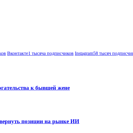
ков
Вконтакте
1 тысяча подписчиков
Instagram
58 тысяч подписчи
огательства к бывшей жене
 вернуть позиции на рынке ИИ