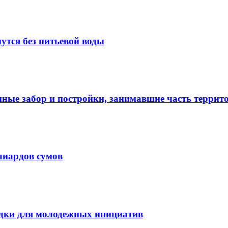
утся без питьевой воды
нные забор и постройки, занимавшие часть терри
лиардов сумов
дки для молодежных инициатив