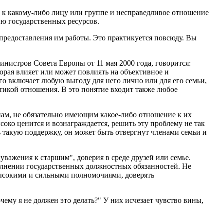
 к какому-либо лицу или группе и несправедливое отношение
ию государственных ресурсов.
предоставления им работы. Это практикуется повсюду. Вы
нистров Совета Европы от 11 мая 2000 года, говорится:
орая влияет или может повлиять на объективное и
о включает любую выгоду для него лично или для его семьи,
итикой отношения. В это понятие входит также любое
ам, не обязательно имеющим какое-либо отношение к их
око ценится и вознаграждается, решить эту проблему не так
ь такую поддержку, он может быть отвергнут членами семьи и
важения к старшим", доверия в среде друзей или семье.
полнении государственных должностных обязанностей. Не
высокими и сильными полномочиями, доверять
очему я не должен это делать?" У них исчезает чувство вины,