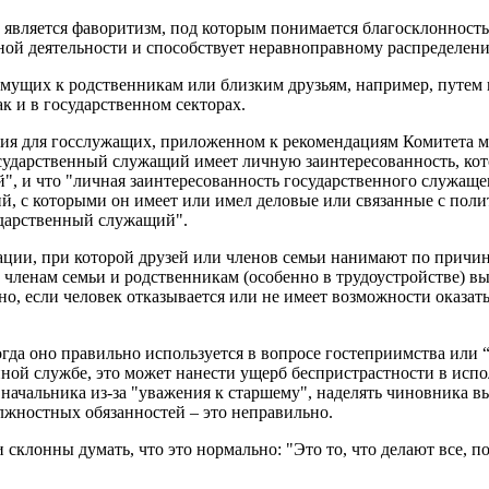
является фаворитизм, под которым понимается благосклонность
нной деятельности и способствует неравноправному распределен
имущих к родственникам или близким друзьям, например, путем 
к и в государственном секторах.
ния для госслужащих, приложенном к рекомендациям Комитета ми
осударственный служащий имеет личную заинтересованность, кот
", и что "личная заинтересованность государственного служащег
ций, с которыми он имеет или имел деловые или связанные с пол
сударственный служащий".
ции, при которой друзей или членов семьи нанимают по причин
членам семьи и родственникам (особенно в трудоустройстве) выс
но, если человек отказывается или не имеет возможности оказат
да оно правильно используется в вопросе гостеприимства или “у
нной службе, это может нанести ущерб беспристрастности в ис
 начальника из-за "уважения к старшему", наделять чиновника 
лжностных обязанностей – это неправильно.
и склонны думать, что это нормально: "Это то, что делают все, п