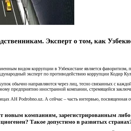
дственникам. Эксперт о том, как Узбеки
аненным видом коррупции в Узбекистане является фаворитизм, п
еждународный эксперт по противодействию коррупции Кодир Кул
купок обычно направляются через лиц, тесно связанных с каждой
тному предприятию иностранной компании, стремящейся заключи
цах АН Podrobno.uz. А сейчас – часть интервью, посвященная о
ят новым компаниям, зарегистрированным либо 
пциогенен? Такое допустимо в развитых странах