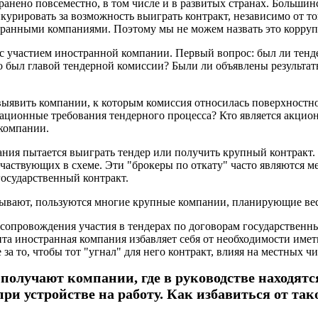
анено повсеместно, в том числе и в развитых странах. Больши
курировать за возможность выиграть контракт, независимо от то
транными компаниями. Поэтому мы не можем назвать это корруп
с участием иностранной компании. Первый вопрос: был ли тенде
 был главой тендерной комиссии? Были ли объявлены результаты т
явить компании, к которым комиссия относилась поверхностно.
ационные требования тендерного процесса? Кто является акцио
 компании.
ания пытается выиграть тендер или получить крупный контракт
 участвующих в схеме. Эти "брокеры по откату" часто являются
осударственный контракт.
зывают, пользуются многие крупные компании, планирующие вести
сопровождения участия в тендерах по договорам государственн
нта иностранная компания избавляет себя от необходимости имет
а то, чтобы тот "угнал" для него контракт, влияя на местных ч
 получают компании, где в руководстве находя
 устройстве на работу. Как избавиться от тако