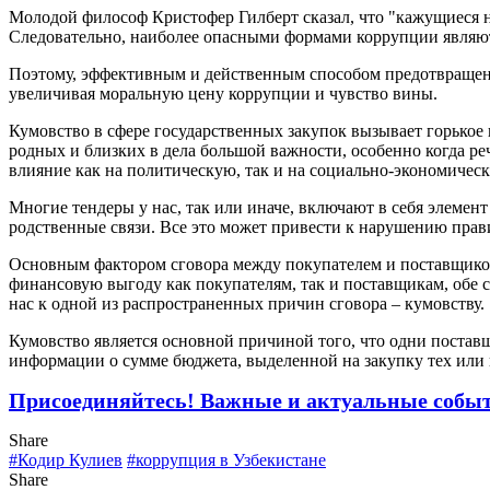
Молодой философ Кристофер Гилберт сказал, что "кажущиеся не
Следовательно, наиболее опасными формами коррупции являютс
Поэтому, эффективным и действенным способом предотвращени
увеличивая моральную цену коррупции и чувство вины.
Кумовство в сфере государственных закупок вызывает горькое
родных и близких в дела большой важности, особенно когда ре
влияние как на политическую, так и на социально-экономичес
Многие тендеры у нас, так или иначе, включают в себя элемен
родственные связи. Все это может привести к нарушению прави
Основным фактором сговора между покупателем и поставщиком 
финансовую выгоду как покупателям, так и поставщикам, обе с
нас к одной из распространенных причин сговора – кумовству.
Кумовство является основной причиной того, что одни постав
информации о сумме бюджета, выделенной на закупку тех или и
Присоединяйтесь! Важные и актуальные событи
Share
#Кодир Кулиев
#коррупция в Узбекистане
Share