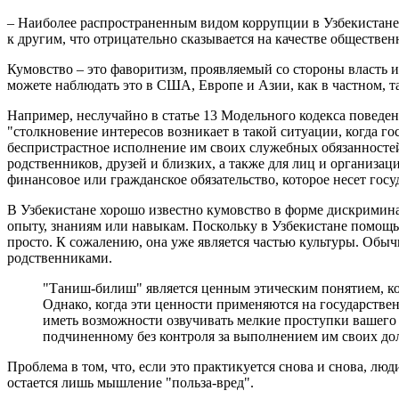
– Наиболее распространенным видом коррупции в Узбекистане 
к другим, что отрицательно сказывается на качестве обществе
Кумовство – это фаворитизм, проявляемый со стороны власть 
можете наблюдать это в США, Европе и Азии, как в частном, та
Например, неслучайно в статье 13 Модельного кодекса поведе
"столкновение интересов возникает в такой ситуации, когда г
беспристрастное исполнение им своих служебных обязанностей
родственников, друзей и близких, а также для лиц и организа
финансовое или гражданское обязательство, которое несет го
В Узбекистане хорошо известно кумовство в форме дискримина
опыту, знаниям или навыкам. Поскольку в Узбекистане помощь 
просто. К сожалению, она уже является частью культуры. Обыч
родственниками.
"Таниш-билиш" является ценным этическим понятием, ког
Однако, когда эти ценности применяются на государстве
иметь возможности озвучивать мелкие проступки вашего
подчиненному без контроля за выполнением им своих до
Проблема в том, что, если это практикуется снова и снова, люд
остается лишь мышление "польза-вред".