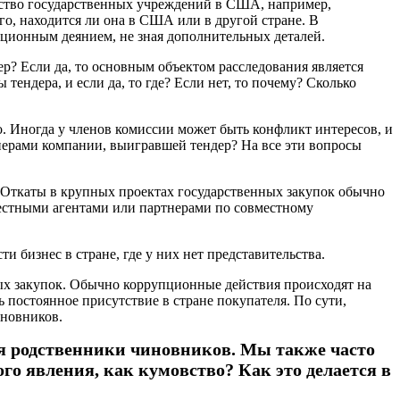
нство государственных учреждений в США, например,
го, находится ли она в США или в другой стране. В
ционным деянием, не зная дополнительных деталей.
р? Если да, то основным объектом расследования является
ендера, и если да, то где? Если нет, то почему? Сколько
 Иногда у членов комиссии может быть конфликт интересов, и
нерами компании, выигравшей тендер? На все эти вопросы
. Откаты в крупных проектах государственных закупок обычно
 местными агентами или партнерами по совместному
 бизнес в стране, где у них нет представительства.
ых закупок. Обычно коррупционные действия происходят на
ь постоянное присутствие в стране покупателя. По сути,
иновников.
тся родственники чиновников. Мы также часто
го явления, как кумовство? Как это делается в