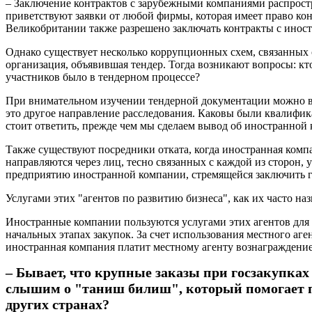
– Заключение контрактов с зарубежными компаниями распростр
приветствуют заявки от любой фирмы, которая имеет право кон
Великобритании также разрешено заключать контракты с инос
Однако существует несколько коррупционных схем, связанных 
организация, объявившая тендер. Тогда возникают вопросы: кто
участников было в тендерном процессе?
При внимательном изучении тендерной документации можно вы
это другое направление расследования. Каковы были квалифик
стоит ответить, прежде чем мы сделаем вывод об иностранной
Также существуют посредники отката, когда иностранная комп
направляются через лиц, тесно связанных с каждой из сторон,
предприятию иностранной компании, стремящейся заключить г
Услугами этих "агентов по развитию бизнеса", как их часто на
Иностранные компании пользуются услугами этих агентов для 
начальных этапах закупок. За счет использования местного аге
иностранная компания платит местному агенту вознаграждение з
– Бывает, что крупные заказы при госзакупках
слышим о "таниш билиш", который помогает при
других странах?