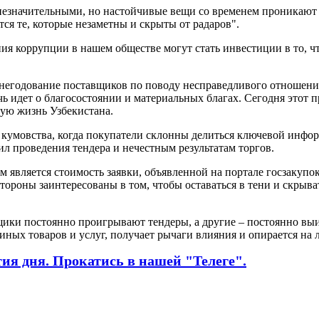
значительными, но настойчивые вещи со временем проникают в р
я те, которые незаметны и скрыты от радаров".
я коррупции в нашем обществе могут стать инвестиции в то, ч
 негодование поставщиков по поводу несправедливого отношения
чь идет о благосостоянии и материальных благах. Сегодня этот 
кую жизнь Узбекистана.
т кумовства, когда покупатели склонны делиться ключевой инфор
л проведения тендера и нечестным результатам торгов.
является стоимость заявки, объявленной на портале госзакупо
тороны заинтересованы в том, чтобы оставаться в тени и скрыва
щики постоянно проигрывают тендеры, а другие – постоянно вы
ных товаров и услуг, получает рычаги влияния и опирается на л
я дня. Прокатись в нашей "Телеге".