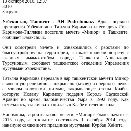
13 октября 2016, 12:37
8010
Загрузка
Узбекистан, Ташкент - АН Podrobno.uz.
Вдова первого
президента Узбекистана Татьяна Каримова и его дочь Лола
Каримова-Тилляева посетили мечеть «Минор» в Ташкенте,
сообщает Darakchi.uz.
Они осмотрели мечеть и ознакомились с работами по
благоустройству на территории, а также провели встречу с
главным имам-хотибом города Ташкента Анвар-кори
Турсуновым, сообщает ташкентское отделение Управления
мусульман Узбекистана.
Татьяна Каримова передала в дар ташкентской мечети Минор
священную реликвию - покрывало (кисву) из черного шелка
с узором золотыми нитями, закрывающее стены Каабы,
которую Исламу Каримову подарил Король Саудовской
Аравии во время паломничества Умра в 1992 году. Как
отмечалось, эта кисва хранилась в Каабе в течение года.
Напомним, строительство мечети «Минор» было начато в
2013 году, а открытие состоялось 1 октября 2014 года,
накануне священного праздника мусульман Курбан Хайита.