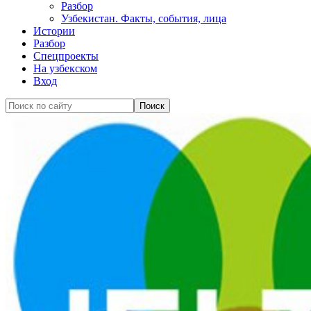
Разбор
Узбекистан. Факты, события, лица
Истории
Разбор
Спецпроекты
На узбекском
Вход