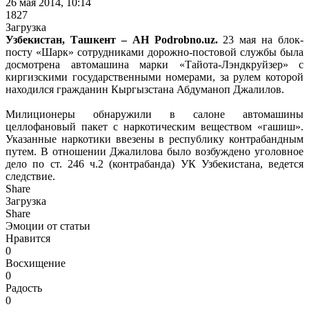
26 мая 2014, 10:14
1827
Загрузка
Узбекистан, Ташкент – АН Podrobno.uz.
23 мая на блок-
посту «Шарк» сотрудниками дорожно-постовой службы была
досмотрена автомашина марки «Тайота-Лэндкруйзер» с
киргизскими государственными номерами, за рулем которой
находился гражданин Кыргызстана Абдуманоп Джалилов.
Милиционеры обнаружили в салоне автомашины
целлофановый пакет с наркотическим веществом «гашиш».
Указанные наркотики ввезены в республику контрабандным
путем. В отношении Джалилова было возбуждено уголовное
дело по ст. 246 ч.2 (контрабанда) УК Узбекистана, ведется
следствие.
Share
Загрузка
Share
Эмоции от статьи
Нравится
0
Восхищение
0
Радость
0