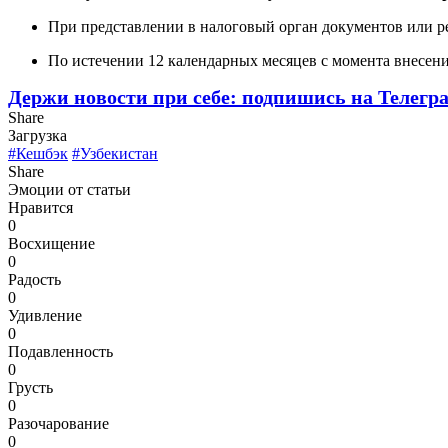
При представлении в налоговый орган документов или р
По истечении 12 календарных месяцев с момента внесени
Держи новости при себе: подпишись на Телегр
Share
Загрузка
#Кешбэк
#Узбекистан
Share
Эмоции от статьи
Нравится
0
Восхищение
0
Радость
0
Удивление
0
Подавленность
0
Грусть
0
Разочарование
0