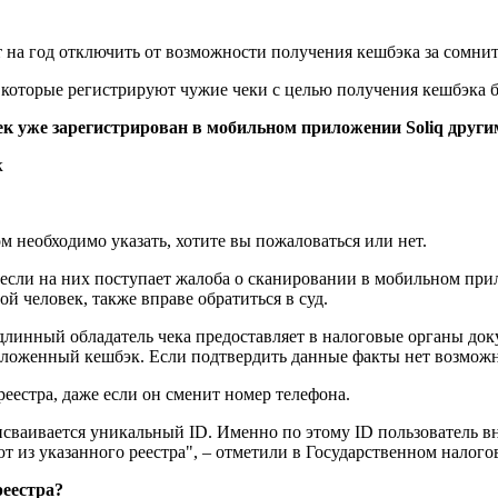
 на год отключить от возможности получения кешбэка за сомнит
которые регистрируют чужие чеки с целью получения кешбэка б
ек уже зарегистрирован в мобильном приложении Soliq други
к
м необходимо указать, хотите вы пожаловаться или нет.
сли на них поступает жалоба о сканировании в мобильном прило
й человек, также вправе обратиться в суд.
длинный обладатель чека предоставляет в налоговые органы до
положенный кешбэк. Если подтвердить данные факты нет возможн
еестра, даже если он сменит номер телефона.
сваивается уникальный ID. Именно по этому ID пользователь в
т из указанного реестра", – отметили в Государственном налого
реестра?