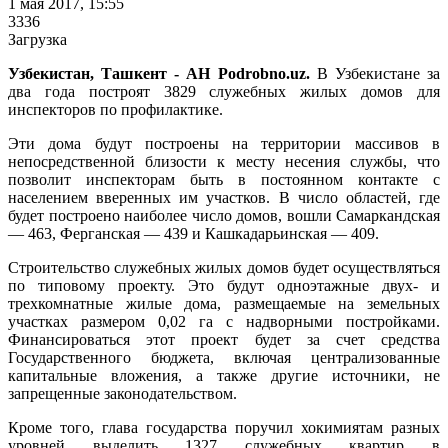
1 мая 2017, 15:55
3336
Загрузка
Узбекистан, Ташкент - АН Podrobno.uz.
В Узбекистане за
два года построят 3829 служебных жилых домов для
инспекторов по профилактике.
Эти дома будут построены на территории массивов в
непосредственной близости к месту несения службы, что
позволит инспекторам быть в постоянном контакте с
населением вверенных им участков. В число областей, где
будет построено наиболее число домов, вошли Самаркандская
— 463, Ферганская — 439 и Кашкадарьинская — 409.
Строительство служебных жилых домов будет осуществляться
по типовому проекту. Это будут одноэтажные двух- и
трехкомнатные жилые дома, размещаемые на земельных
участках размером 0,02 га с надворными постройками.
Финансироваться этот проект будет за счет средства
Государственного бюджета, включая централизованные
капитальные вложения, а также другие источники, не
запрещенные законодательством.
Кроме того, глава государства поручил хокимиятам разных
уровней выделить 1327 служебных квартир в