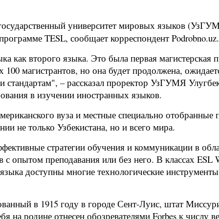
государственный университет мировых языков (УзГУМЯ
программе TESL, сообщает корреспондент Podrobno.uz.
ка как второго языка. Это была первая магистерская 
 100 магистрантов, но она будет продолжена, ожидает
и стандартам", – рассказал проректор УзГУМЯ Улугбе
ования в изучении иностранных языков.
американского вуза и местные специально отобранные 
ии не только Узбекистана, но и всего мира.
фективные стратегии обучения и коммуникации в обла
в с опытом преподавания или без него. В классах ESL
языка доступны многие технологические инструменты,
нованный в 1915 году в городе Сент-Луис, штат Миссу
бя на родине отнесен обозревателями Forbes к числу в