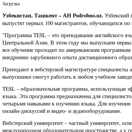
Загрузка
Узбекистан, Ташкент – АН Podrobno.uz.
Узбекский 
выпустят первых 100 магистрантов, обучающихся по 
"Программа TESL – это преподавание английского язы
Центральной Азии. В этом году мы выпускаем первых
все обучение проходит по американским программам 
внедрению зарубежного опыта дистанционного образ
Преподают в вебстерской магистратуре специалисты 
выпускники смогут работать в любом учебном заведен
TESL – образовательная программа, использующая эф
языка. Эта программа предназначена для специалисто
четырьмя навыками к изучению языка. Для изучения 
онлайн-дискуссий и видео- и аудиооборудование.
Вебстерский университет – частный университет, ос
международном образовательном пространстве, а у се