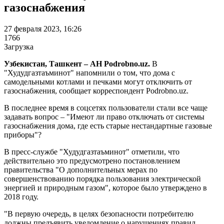
газоснабжения
27 февраля 2023, 16:26
1766
Загрузка
Узбекистан, Ташкент – АН Podrobno.uz.
В
"Худудгазтаъминот" напомнили о том, что дома с
самодельными котлами и печками могут отключить от
газоснабжения, сообщает корреспондент Podrobno.uz.
В последнее время в соцсетях пользователи стали все чаще
задавать вопрос – "Имеют ли право отключать от системы
газоснабжения дома, где есть старые нестандартные газовые
приборы"?
В пресс-службе "Худудгазтаъминот" отметили, что
действительно это предусмотрено постановлением
правительства "О дополнительных мерах по
совершенствованию порядка пользования электрической
энергией и природным газом", которое было утверждено в
2018 году.
"В первую очередь, в целях безопасности потребителю
должны предъявить уведомление о нарушениях правил