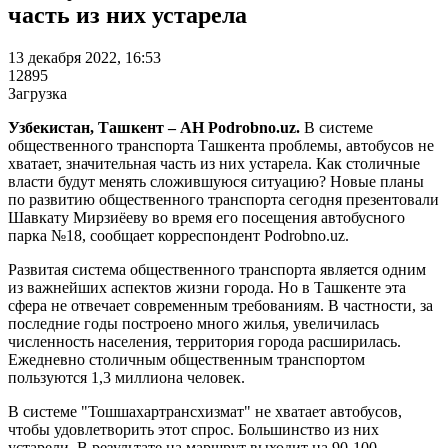
часть из них устарела
13 декабря 2022, 16:53
12895
Загрузка
Узбекистан, Ташкент – АН Podrobno.uz.
В системе
общественного транспорта Ташкента проблемы, автобусов не
хватает, значительная часть из них устарела. Как столичные
власти будут менять сложившуюся ситуацию? Новые планы
по развитию общественного транспорта сегодня презентовали
Шавкату Мирзиёеву во время его посещения автобусного
парка №18, сообщает корреспондент Podrobno.uz.
Развитая система общественного транспорта является одним
из важнейших аспектов жизни города. Но в Ташкенте эта
сфера не отвечает современным требованиям. В частности, за
последние годы построено много жилья, увеличилась
численность населения, территория города расширилась.
Ежедневно столичным общественным транспортом
пользуются 1,3 миллиона человек.
В системе "Тошшахартрансхизмат" не хватает автобусов,
чтобы удовлетворить этот спрос. Большинство из них
устарели. В результате на маршрут выходит на 90-100