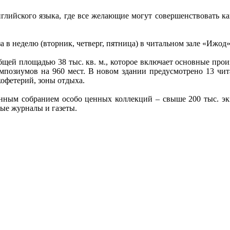
глийского языка, где все желающие могут совершенствовать ка
а в неделю (вторник, четверг, пятница) в читальном зале «Ижод» 
общей площадью 38 тыс. кв. м., которое включает основные про
позиумов на 960 мест. В новом здании предусмотрено 13 чита
кофетерий, зоны отдыха.
ным собранием особо ценных коллекций – свыше 200 тыс. экз.
ные журналы и газеты.