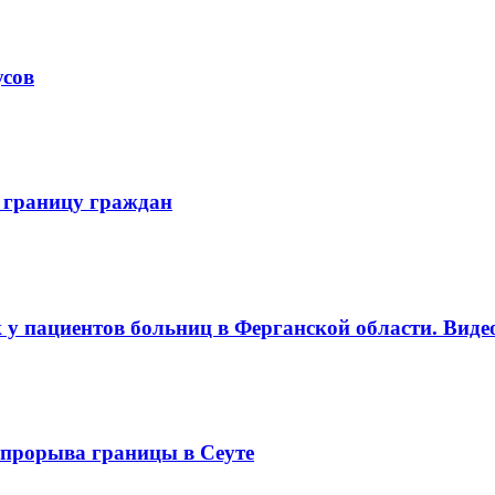
усов
 границу граждан
 у пациентов больниц в Ферганской области. Виде
е прорыва границы в Сеуте