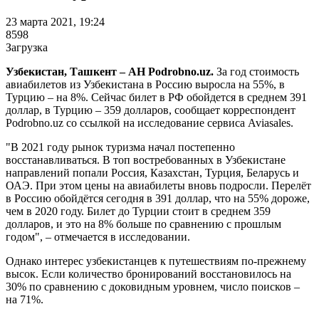
23 марта 2021, 19:24
8598
Загрузка
Узбекистан, Ташкент – АН Podrobno.uz.
За год стоимость
авиабилетов из Узбекистана в Россию выросла на 55%, в
Турцию – на 8%. Сейчас билет в РФ обойдется в среднем 391
доллар, в Турцию – 359 долларов, сообщает корреспондент
Podrobno.uz со ссылкой на исследование сервиса Aviasales.
"В 2021 году рынок туризма начал постепенно
восстанавливаться. В топ востребованных в Узбекистане
направлений попали Россия, Казахстан, Турция, Беларусь и
ОАЭ. При этом цены на авиабилеты вновь подросли. Перелёт
в Россию обойдётся сегодня в 391 доллар, что на 55% дороже,
чем в 2020 году. Билет до Турции стоит в среднем 359
долларов, и это на 8% больше по сравнению с прошлым
годом", – отмечается в исследовании.
Однако интерес узбекистанцев к путешествиям по-прежнему
высок. Если количество бронирований восстановилось на
30% по сравнению с доковидным уровнем, число поисков –
на 71%.