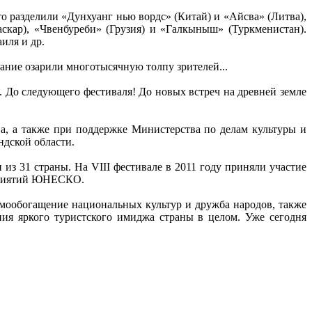
о разделили «Дунхуанг нью вордс» (Китай) и «Айсва» (Литва),
гаскар), «Чвенбуреби» (Грузия) и «Галкыныш» (Туркменистан).
иля и др.
ание озарили многотысячную толпу зрителей...
. До следующего фестиваля! До новых встреч на древней земле
, а также при поддержке Министерства по делам культуры и
дской области.
из 31 страны. На VIII фестивале в 2011 году приняли участие
оприятий ЮНЕСКО.
имообогащение национальных культур и дружба народов, также
ния яркого туристского имиджа страны в целом. Уже сегодня