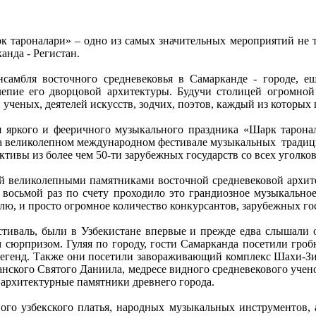
к тароналари» – одно из самых значительных мероприятий не т
нда - Регистан.
нсамбля восточного средневековья в Самарканде - городе, 
пие его дворцовой архитектуры. Будучи столицей огромной 
 ученых, деятелей искусств, зодчих, поэтов, каждый из которых
я яркого и фееричного музыкального праздника «Шарк таронала
на великолепном международном фестивале музыкальных традиций
тивы из более чем 50-ти зарубежных государств со всех уголко
ой великолепными памятниками восточной средневековой архит
в восьмой раз по счету проходило это грандиозное музыкальное
ю, и просто огромное количество конкурсантов, зарубежных гос
тиваль, были в Узбекистане впервые и прежде едва слышали о
м сюрпризом. Гуляя по городу, гости Самарканда посетили гроб
егенд. Также они посетили завораживающий комплекс Шахи-Зин
анского Святого Даниила, медресе видного средневекового учено
 архитектурные памятники древнего города.
ого узбекского платья, народных музыкальных инструментов, а