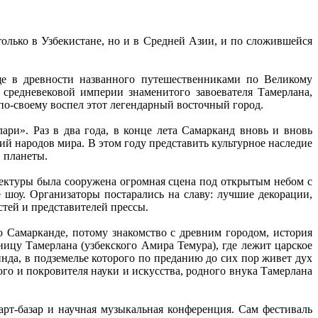
олько в Узбекистане, но и в Средней Азии, и по сложившейся
еще в древности названного путешественниками по Великому
средневековой империи знаменитого завоевателя Тамерлана,
 по-своему воспел этот легендарный восточный город.
ри». Раз в два года, в конце лета Самарканд вновь и вновь
 народов мира. В этом году представить культурное наследие
в планеты.
ектуры была сооружена огромная сцена под открытым небом с
 шоу. Организаторы постарались на славу: лучшие декорации,
тей и представителей прессы.
 Самарканде, потому знакомство с древним городом, история
ницу Тамерлана (узбекского Амира Темура), где лежит царское
да, в подземелье которого по преданию до сих пор живет дух
го и покровителя науки и искусства, родного внука Тамерлана
рт-базар и научная музыкальная конференция. Сам фестиваль