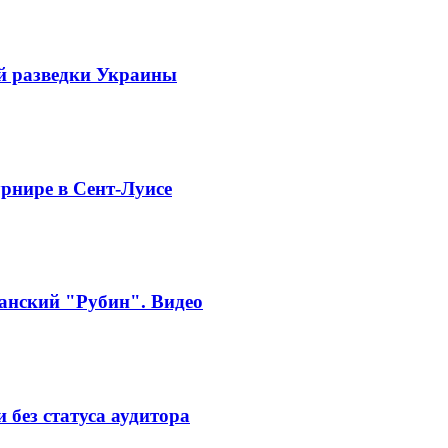
й разведки Украины
рнире в Сент-Луисе
занский "Рубин". Видео
без статуса аудитора