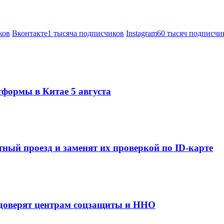
ков
Вконтакте
1 тысяча подписчиков
Instagram
60 тысяч подписчи
тформы в Китае 5 августа
ный проезд и заменят их проверкой по ID-карте
 доверят центрам соцзащиты и ННО