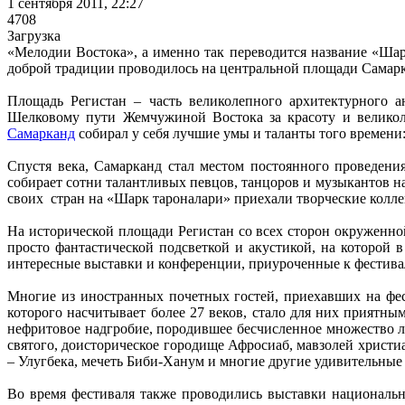
1 сентября 2011, 22:27
4708
Загрузка
«Мелодии Востока», а именно так переводится название «Шар
доброй традиции проводилось на центральной площади Самарка
Площадь Регистан – часть великолепного архитектурного а
Шелковому пути Жемчужиной Востока за красоту и великоле
Самарканд
собирал у себя лучшие умы и таланты того времени:
Спустя века, Самарканд стал местом постоянного проведени
собирает сотни талантливых певцов, танцоров и музыкантов 
своих стран на «Шарк тароналари» приехали творческие коллек
На исторической площади Регистан со всех сторон окруженн
просто фантастической подсветкой и акустикой, на которой 
интересные выставки и конференции, приуроченные к фестивал
Многие из иностранных почетных гостей, приехавших на фес
которого насчитывает более 27 веков, стало для них приятны
нефритовое надгробие, породившее бесчисленное множество л
святого, доисторическое городище Афросиаб, мавзолей христи
– Улугбека, мечеть Биби-Ханум и многие другие удивительные
Во время фестиваля также проводились выставки национальн