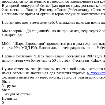
продолжался почти неделю и завершился грандиозным гала-кон
В упорной конкурсной битве Гран-при по праву достался колл
2-ое место - «Лидер» (Россия), «Сато» (Узбекистан), «Овои 
Специальные призы от организаторов получили коллективы из
Под занавес шоу в вечернее небо Самарканда взлетели яркие 
Мы говорим: «До свидания!», но не прощаемся, ведь через 2 
Самарканда!
ММФ "Шарк Тароналари" проводится раз в два года под пат
спорта РУз, МИД РУз, Национальной телерадиокомпании Узбек
Первый фестиваль "Шарк тароналари" состоялся в 1997 году. 
исполнители уже более чем из 50-ти стран. Фестиваль «Шар
Нужно отметить, что фестиваль, изначальной целью которого
имеет огромный потенциал для развития туризма
в Узбекист
фестиваль вызывает интерес многих туристов, заявивших о сво
Share
Загрузка
Share
Эмоции от статьи
Нравится
0