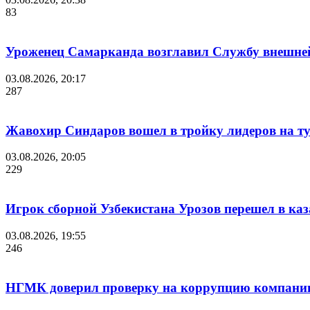
83
Уроженец Самарканда возглавил Службу внешне
03.08.2026, 20:17
287
Жавохир Синдаров вошел в тройку лидеров на ту
03.08.2026, 20:05
229
Игрок сборной Узбекистана Урозов перешел в ка
03.08.2026, 19:55
246
НГМК доверил проверку на коррупцию компании 