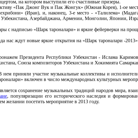
цертом, на котором выступили его счастливые призеры.
ективу «Пак Джонг Вук и Пак Жонгук» (Южная Корея), 1-ое мест
мехрибони» (Иран), и, наконец, 3-е место - «Талилема» (Мада
 Узбекистана, Азербайджана, Армении, Монголии, Японии, Изра
шары с надписью «Шарк тароналари» и яркие фейерверки на прощ
года нас ждут новые яркие открытия на «Шарк тароналари -2013»
ронажем Президента Республики Узбекистан - Ислама Каримова
истана, Союза композиторов Узбекистана и Хокимията Самаркан
В нем приняли участие музыкальные коллективы и исполнители 
к тароналари» включен в число международных культурных мер
 является сохранение музыкальных традиций народов мира, вза
ане
, популяризации его исторического наследия и формирова
ем желании посетить мероприятие в 2013 году.