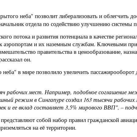
рытого неба" позволит либерализовать и облегчить до
 начальник отдела по содействию улучшению системы 
кого потока и развития потенциала в качестве регион
к аэропортам и их наземным службам. Ключевыми при
евмешательство правительства в ценообразование, назн
ассказал он.
 неба" в мире позволило увеличить пассажирооборот д
 рабочих мест. Например, подобное соглашение меж
ушный режим в Сингапуре создал 163 тысячи рабочих 
ек и ее вклад составляет 3,5% мирового ВВП", – подч
 представляют собой набор правил гражданской авиац
риземляться на её территории.