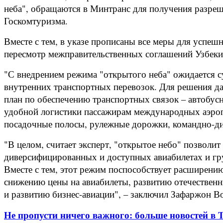
неба", обращаются в Минтранс для получения разрешен
Госкомтуризма.
Вместе с тем, в указе прописаны все меры для успеш
пересмотр межправительственных соглашений Узбеки
"С внедрением режима "открытого неба" ожидается с
внутренних транспортных перевозок. Для решения да
план по обеспечению транспортных связок – автобус
удобной логистики пассажирам международных аэропо
посадочные полосы, рулежные дорожки, командно-дис
"В целом, считает эксперт, "открытое небо" позволи
диверсифицированных и доступных авиабилетах и гру
Вместе с тем, этот режим поспособствует расширени
снижению цены на авиабилеты, развитию отечествен
и развитию бизнес-авиации", – заключил Зафаржон В
Не пропусти ничего важного: больше новостей в Te