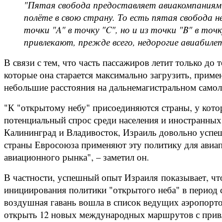
"Пятая свобода предоставляет авиакомпаниям п
полёте в свою страну. То есть пятая свобода 
точки "A" в точку "C", но и из точки "B" в то
привлекают, прежде всего, недорогие авиабиле
В связи с тем, что часть пассажиров летит только до 
которые она старается максимально загрузить, приме
небольшие расстояния на дальнемагистральном самоле
"К "открытому небу" присоединяются страны, у кот
потенциальный спрос среди населения и иностранных
Калининград и Владивосток, Израиль довольно успеш
страны Евросоюза применяют эту политику для авиа
авиационного рынка", – заметил он.
В частности, успешный опыт Израиля показывает, что
инициирования политики "открытого неба" в период с
воздушная гавань вошла в список ведущих аэропорто
открыть 12 новых международных маршрутов с привл