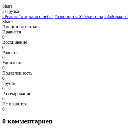
Share
Загрузка
#Режим "открытого неба"
#аэропорты Узбекистана
#Зафаржон 
Share
Эмоции от статьи
Нравится
0
Восхищение
0
Радость
0
Удивление
0
Подавленность
0
Грусть
0
Разочарование
0
Не нравится
0
0
комментариев