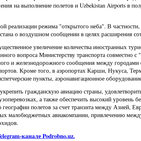
ия на выполнение полетов и Uzbekistan Airports в пол
ной реализации режима "открытого неба". В частности,
стана о воздушном сообщении в целях расширения сот
ущественное увеличение количества иностранных тури
нного вопроса Министерству транспорта совместно с "
ного и железнодорожного сообщения между городами с
ртов. Кроме того, в аэропортах Карши, Нукуса, Терм
петчерские пункты, аэронавигационное оборудование 
т укрепить гражданскую авиацию страны, удовлетворит
зоперевозках, а также обеспечить высокий уровень бе
ю географии полетов за счет транзита между Азией, 
ных малобюджетных авиакомпании, привлечению между
охидов.
legram-канале Podrobno.uz.