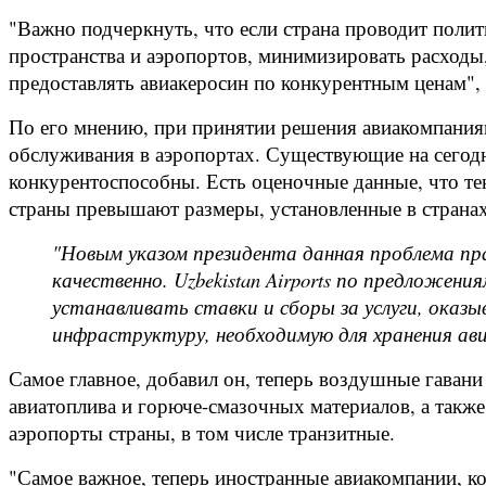
"Важно подчеркнуть, что если страна проводит поли
пространства и аэропортов, минимизировать расходы
предоставлять авиакеросин по конкурентным ценам", –
По его мнению, при принятии решения авиакомпаниями
обслуживания в аэропортах. Существующие на сегодня
конкурентоспособны. Есть оценочные данные, что т
страны превышают размеры, установленные в странах
"Новым указом президента данная проблема пра
качественно. Uzbekistan Airports по предложе
устанавливать ставки и сборы за услуги, ока
инфраструктуру, необходимую для хранения ави
Самое главное, добавил он, теперь воздушные гаван
авиатоплива и горюче-смазочных материалов, а так
аэропорты страны, в том числе транзитные.
"Самое важное, теперь иностранные авиакомпании, к