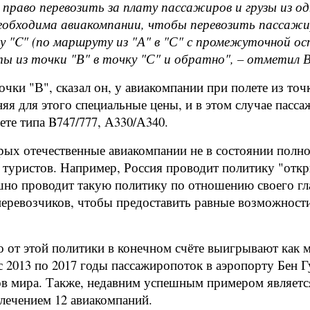
раво перевозить за плату пассажиров и грузы из од
необходима авиакомпании, чтобы перевозить пассажиро
чку "C" (по маршруту из "А" в "С" с промежуточной о
ты из точки "В" в точку "С" и обратно", – отметил 
точки "В", сказал он, у авиакомпании при полете из точ
няя для этого специальные цены, и в этом случае пасс
те типа B747/777, А330/А340.
орых отечественные авиакомпании не в состоянии пол
 туристов. Например, Россия проводит политику "откр
но проводит такую политику по отношению своего гла
перевозчиков, чтобы предоставить равные возможност
 от этой политики в конечном счёте выигрывают как ме
 2013 по 2017 годы пассажиропоток в аэропорту Бен Гу
в мира. Также, недавним успешным примером является 
ечением 12 авиакомпаний.