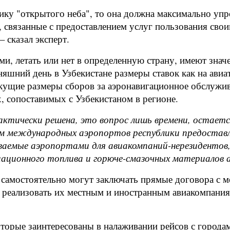
тику "открытого неба", то она должна максимально уп
, связанные с предоставлением услуг пользования св
 сказал эксперт.
, летать или нет в определенную страну, имеют значе
шний день в Узбекистане размеры ставок как на авиат
екущие размеры сборов за аэронавигационное обслужи
, сопоставимых с Узбекистаном в регионе.
ктически решена, это вопрос лишь времени, остаетс
ниям международных аэропортов республики предоста
зываемые аэропортами для авиакомпаний-нерезиденто
ационного топлива и горюче-смазочных материалов аэ
и самостоятельно могут заключать прямые договора с
же реализовать их местным и иностранным авиакомпан
оторые заинтересованы в налаживании рейсов с города