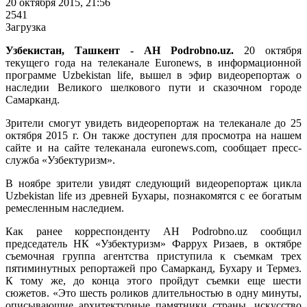
20 октября 2015, 21:56
2541
Загрузка
Узбекистан, Ташкент - АН Podrobno.uz.
20 октября
текущего года на телеканале Euronews, в информационной
программе Uzbekistan life, вышел в эфир видеорепортаж о
наследии Великого шелкового пути и сказочном городе
Самарканд.
Зрители смогут увидеть видеорепортаж на телеканале до 25
октября 2015 г. Он также доступен для просмотра на нашем
сайте и на сайте телеканала euronews.com, сообщает пресс-
служба «Узбектуризм».
В ноябре зрители увидят следующий видеорепортаж цикла
Uzbekistan life из древней Бухары, познакомятся с ее богатым
ремесленным наследием.
Как ранее корреспонденту АН Podrobno.uz сообщил
председатель НК «Узбектуризм» Фаррух Ризаев, в октябре
съемочная группа агентства приступила к съемкам трех
пятиминутных репортажей про Самарканд, Бухару и Термез.
К тому же, до конца этого пройдут съемки еще шести
сюжетов. «Это шесть роликов длительностью в одну минуты,
описывающие архитектурные памятники страны, искусство