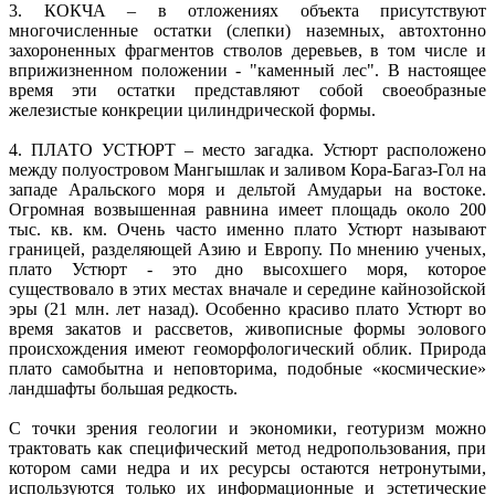
3. КОКЧА – в отложениях объекта присутствуют
многочисленные остатки (слепки) наземных, автохтонно
захороненных фрагментов стволов деревьев, в том числе и
вприжизненном положении - "каменный лес". В настоящее
время эти остатки представляют собой своеобразные
железистые конкреции цилиндрической формы.
4. ПЛАТО УСТЮРТ – место загадка. Устюрт расположено
между полуостровом Мангышлак и заливом Кора-Багаз-Гол на
западе Аральского моря и дельтой Амударьи на востоке.
Огромная возвышенная равнина имеет площадь около 200
тыс. кв. км. Очень часто именно плато Устюрт называют
границей, разделяющей Азию и Европу. По мнению ученых,
плато Устюрт - это дно высохшего моря, которое
существовало в этих местах вначале и середине кайнозойской
эры (21 млн. лет назад). Особенно красиво плато Устюрт во
время закатов и рассветов, живописные формы эолового
происхождения имеют геоморфологический облик. Природа
плато самобытна и неповторима, подобные «космические»
ландшафты большая редкость.
С точки зрения геологии и экономики, геотуризм можно
трактовать как специфический метод недропользования, при
котором сами недра и их ресурсы остаются нетронутыми,
используются только их информационные и эстетические