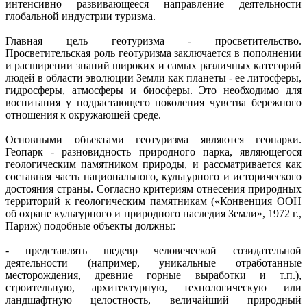
интенсивно развивающееся направление деятельности
глобальной индустрии туризма.
Главная цель геотуризма - просветительство.
Просветительская роль геотуризма заключается в пополнении
и расширении знаний широких и самых различных категорий
людей в области эволюции Земли как планеты - ее литосферы,
гидросферы, атмосферы и биосферы. Это необходимо для
воспитания у подрастающего поколения чувства бережного
отношения к окружающей среде.
Основными объектами геотуризма являются геопарки.
Геопарк - разновидность природного парка, являющегося
геологическим памятником природы, и рассматривается как
составная часть национального, культурного и исторического
достояния страны. Согласно критериям отнесения природных
территорий к геологическим памятникам («Конвенция ООН
об охране культурного и природного наследия Земли», 1972 г.,
Париж) подобные объекты должны:
- представлять шедевр человеческой созидательной
деятельности (например, уникальные отработанные
месторождения, древние горные выработки и т.п.),
строительную, архитектурную, технологическую или
ландшафтную целостность, величайший природный