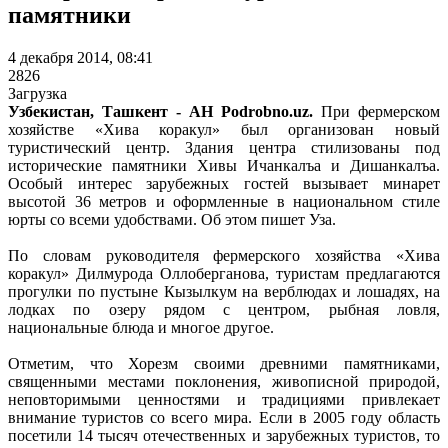
памятники
4 декабря 2014, 08:41
2826
Загрузка
Узбекистан, Ташкент - АН Podrobno.uz.
При фермерском
хозяйстве «Хива коракул» был организован новый
туристический центр. Здания центра стилизованы под
исторические памятники Хивы Ичанкалъа и Дишанкалъа.
Особый интерес зарубежных гостей вызывает минарет
высотой 36 метров и оформленные в национальном стиле
юрты со всеми удобствами. Об этом пишет Уза.
По словам руководителя фермерского хозяйства «Хива
коракул» Дилмурода Оллоберганова, туристам предлагаются
прогулки по пустыне Кызылкум на верблюдах и лошадях, на
лодках по озеру рядом с центром, рыбная ловля,
национальные блюда и многое другое.
Отметим, что Хорезм своими древними памятниками,
священными местами поклонения, живописной природой,
неповторимыми ценностями и традициями привлекает
внимание туристов со всего мира. Если в 2005 году область
посетили 14 тысяч отечественных и зарубежных туристов, то