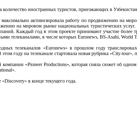
а количество иностранных туристов, приезжающих в Узбекистан
 максимально активизировала работу по продвижению на миров
ижению на мировом рынке национальных туристических услуг. 
паний. Каждый год в этом проекте принимают участие более т
ыми телеканалами, в числе которых Euronews, BS-Asahi, World Tra
одных телеканалов «Euronews» в прошлом году транслирова
этом году на телеканале стартовала новая рубрика «Сity-tour»,
 компании «Pioneer Productions», которая сняла сюжет об одном
tional».
«Discovery» в конце текущего года.