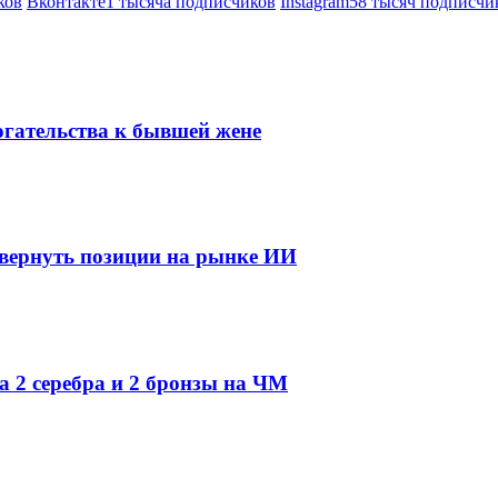
ков
Вконтакте
1 тысяча подписчиков
Instagram
58 тысяч подписчи
огательства к бывшей жене
 вернуть позиции на рынке ИИ
а 2 серебра и 2 бронзы на ЧМ