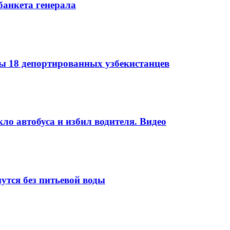
банкета генерала
 18 депортированных узбекистанцев
ло автобуса и избил водителя. Видео
утся без питьевой воды