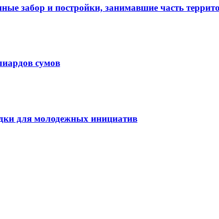
нные забор и постройки, занимавшие часть терри
лиардов сумов
дки для молодежных инициатив