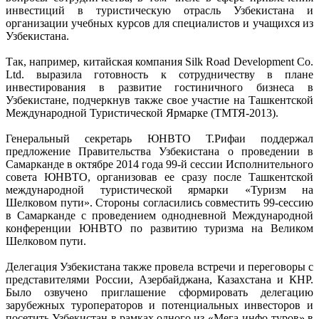
инвестиций в туристическую отрасль Узбекистана и
организации учебных курсов для специалистов и учащихся из
Узбекистана.
Так, например, китайская компания Silk Road Development Co.
Ltd. выразила готовность к сотрудничеству в плане
инвестирования в развитие гостиничного бизнеса в
Узбекистане, подчеркнув также свое участие на Ташкентской
Международной Туристической Ярмарке (ТМТЯ-2013).
Генеральный секретарь ЮНВТО Т.Рифаи поддержал
предложение Правительства Узбекистана о проведении в
Самарканде в октябре 2014 года 99-й сессии Исполнительного
совета ЮНВТО, организовав ее сразу после Ташкентской
международной туристической ярмарки «Туризм на
Шелковом пути». Стороны согласились совместить 99-сессию
в Самарканде с проведением однодневной Международной
конференции ЮНВТО по развитию туризма на Великом
Шелковом пути.
Делегация Узбекистана также провела встречи и переговоры с
представителями России, Азербайджана, Казахстана и КНР.
Было озвучено приглашение сформировать делегацию
зарубежных туроператоров и потенциальных инвесторов и
посетить Узбекистан в рамках одного из «Мега-инфо-туров» в