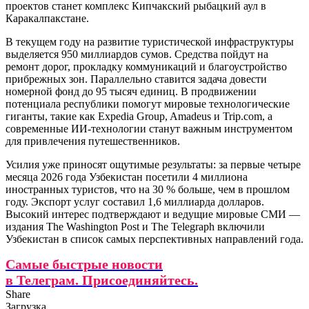
проектов станет комплекс Кипчакский рыбацкий аул в
Каракалпакстане.
В текущем году на развитие туристической инфраструктуры
выделяется 950 миллиардов сумов. Средства пойдут на
ремонт дорог, прокладку коммуникаций и благоустройство
прибрежных зон. Параллельно ставится задача довести
номерной фонд до 95 тысяч единиц. В продвижении
потенциала республики помогут мировые технологические
гиганты, такие как Expedia Group, Amadeus и Trip.com, а
современные ИИ-технологии станут важным инструментом
для привлечения путешественников.
Усилия уже приносят ощутимые результаты: за первые четыре
месяца 2026 года Узбекистан посетили 4 миллиона
иностранных туристов, что на 30 % больше, чем в прошлом
году. Экспорт услуг составил 1,6 миллиарда долларов.
Высокий интерес подтверждают и ведущие мировые СМИ —
издания The Washington Post и The Telegraph включили
Узбекистан в список самых перспективных направлений года.
Самые быстрые новости
в Телеграм. Присоединяйтесь.
Share
Загрузка