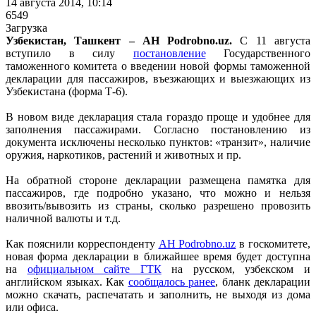
14 августа 2014, 10:14
6549
Загрузка
Узбекистан, Ташкент – АН Podrobno.uz.
С 11 августа
вступило в силу
постановление
Государственного
таможенного комитета о введении новой формы таможенной
декларации для пассажиров, въезжающих и выезжающих из
Узбекистана (форма Т-6).
В новом виде декларация стала гораздо проще и удобнее для
заполнения пассажирами. Согласно постановлению из
документа исключены несколько пунктов: «транзит», наличие
оружия, наркотиков, растений и животных и пр.
На обратной стороне декларации размещена памятка для
пассажиров, где подробно указано, что можно и нельзя
ввозить/вывозить из страны, сколько разрешено провозить
наличной валюты и т.д.
Как пояснили корреспонденту
АН Podrobno.uz
в госкомитете,
новая форма декларации в ближайшее время будет доступна
на
официальном сайте ГТК
на русском, узбекском и
английском языках. Как
сообщалось ранее
, бланк декларации
можно скачать, распечатать и заполнить, не выходя из дома
или офиса.