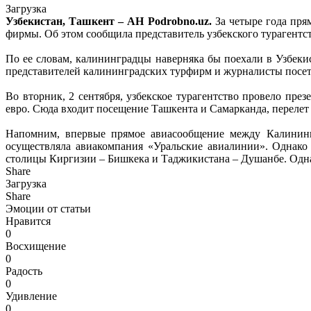
Загрузка
Узбекистан, Ташкент – АН Podrobno.uz.
За четыре года пр
фирмы. Об этом сообщила представитель узбекского турагентс
По ее словам, калининградцы наверняка бы поехали в Узбекис
представителей калининградских турфирм и журналисты посет
Во вторник, 2 сентября, узбекское турагентство провело пр
евро. Сюда входит посещение Ташкента и Самарканда, перелет 
Напомним, впервые прямое авиасообщение между Калининг
осуществляла авиакомпания «Уральские авиалинии». Однако 
столицы Киргизии – Бишкека и Таджикистана – Душанбе. Однак
Share
Загрузка
Share
Эмоции от статьи
Нравится
0
Восхищение
0
Радость
0
Удивление
0