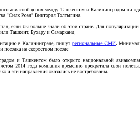
ямого авиасообщения между Ташкентом и Калининградом ни оди
тва "Силк Роад" Виктория Толтыгина.
тан, если бы больше знали об этой стране. Для популяризации 
или Ташкент, Бухару и Самарканд.
езентацию в Калининграде, пишут
региональные СМИ
. Минималь
и поездка на скоростном поезде
радом и Ташкентом было открыто национальной авиакомпани
летом 2014 года компания временно прекратила свои полеты.
о и эти направления оказались не востребованы.