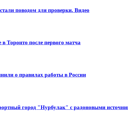
стали поводом для проверки. Видео
 в Торонто после первого матча
мнили о правилах работы в России
урортный город "Нурбулак" с радоновыми источн