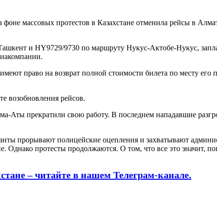
а фоне массовых протестов в Казахстане отменила рейсы в Алма
ашкент и HY9729/9730 по маршруту Нукус-Актобе-Нукус, запла
виакомпании.
имеют право на возврат полной стоимости билета по месту его
ате возобновления рейсов.
ма-Аты прекратили свою работу. В последнем нападавшие разгр
ранты прорывают полицейские оцепления и захватывают админист
. Однако протесты продолжаются. О том, что все это значит, п
истане – читайте в нашем Телеграм-канале.