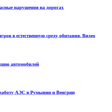
пасные нарушения на дорогах
игров в естественную среду обитания. Видео
ацию автомобилей
у работу АЭС в Румынии и Венгрии