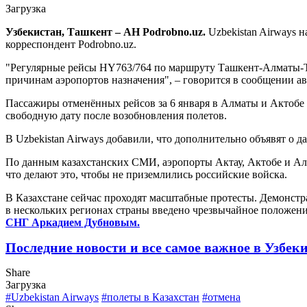
Загрузка
Узбекистан, Ташкент – АН Podrobno.uz.
Uzbekistan Airways н
корреспондент Podrobno.uz.
"Регулярные рейсы HY763/764 по маршруту Ташкент-Алматы-Т
причинам аэропортов назначения", – говорится в сообщении а
Пассажиры отменённых рейсов за 6 января в Алматы и Актобе 
свободную дату после возобновления полетов.
В Uzbekistan Airways добавили, что дополнительно объявят о д
По данным казахстанских СМИ, аэропорты Актау, Актобе и Ал
что делают это, чтобы не приземлились российские войска.
В Казахстане сейчас проходят масштабные протесты. Демонст
в нескольких регионах страны введено чрезвычайное положение
СНГ Аркадием Дубновым.
Последние новости и все самое важное в Узбек
Share
Загрузка
#Uzbekistan Airways
#полеты в Казахстан
#отмена