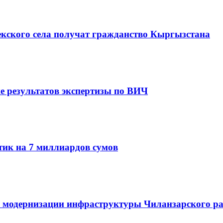
екского села получат гражданство Кыргызстана
е результатов экспертизы по ВИЧ
ик на 7 миллиардов сумов
 и модернизации инфраструктуры Чиланзарского ра