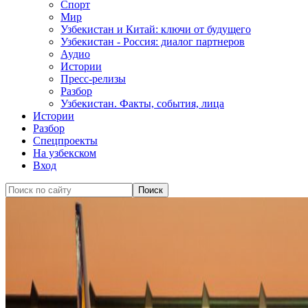
Спорт
Мир
Узбекистан и Китай: ключи от будущего
Узбекистан - Россия: диалог партнеров
Аудио
Истории
Пресс-релизы
Разбор
Узбекистан. Факты, события, лица
Истории
Разбор
Спецпроекты
На узбекском
Вход