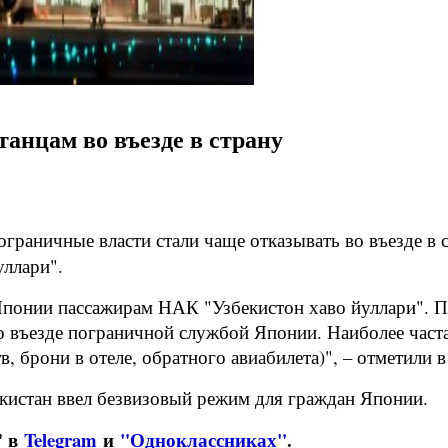
анцам во въезде в страну
ограничные власти стали чаще отказывать во въезде в
уллари".
 Японии пассажирам НАК "Узбекистон хаво йуллари". П
 въезде пограничной службой Японии. Наиболее частая
, брони в отеле, обратного авиабилета)", – отметили 
бекистан ввел безвизовый режим для граждан Японии
.
" в
Telegram
и
"Одноклассниках"
.