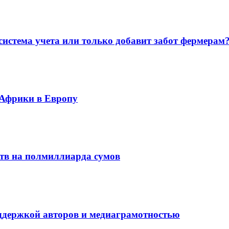
система учета или только добавит забот фермерам
 Африки в Европу
ств на полмиллиарда сумов
оддержкой авторов и медиаграмотностью