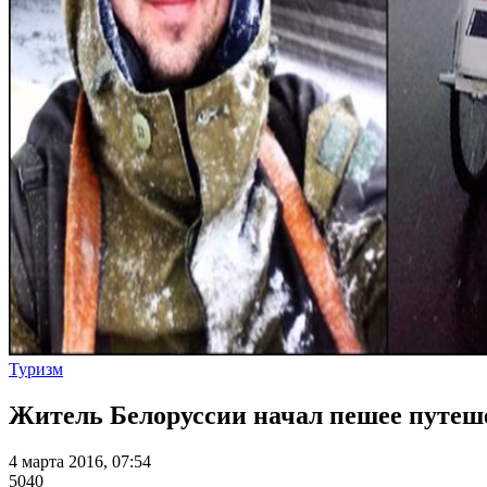
Туризм
Житель Белоруссии начал пешее путеше
4 марта 2016, 07:54
5040