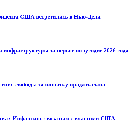
езидента США встретились в Нью-Дели
 инфраструктуры за первое полугодие 2026 года
шения свободы за попытку продать сына
ках Инфантино связаться с властями США