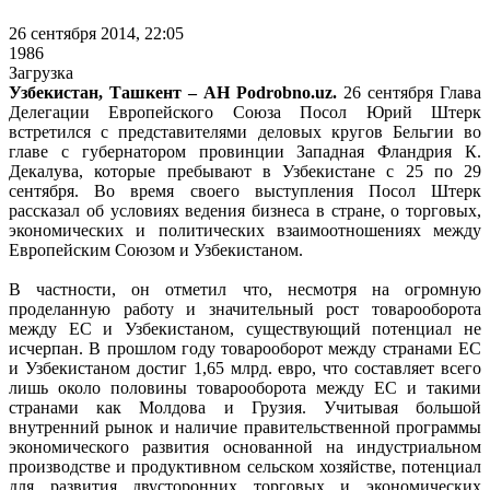
26 сентября 2014, 22:05
1986
Загрузка
Узбекистан, Ташкент – АН Podrobno.uz.
26 сентября Глава
Делегации Европейского Союза Посол Юрий Штерк
встретился с представителями деловых кругов Бельгии во
главе с губернатором провинции Западная Фландрия К.
Декалува, которые пребывают в Узбекистане с 25 по 29
сентября. Во время своего выступления Посол Штерк
рассказал об условиях ведения бизнеса в стране, о торговых,
экономических и политических взаимоотношениях между
Европейским Союзом и Узбекистаном.
В частности, он отметил что, несмотря на огромную
проделанную работу и значительный рост товарооборота
между ЕС и Узбекистаном, существующий потенциал не
исчерпан. В прошлом году товарооборот между странами ЕС
и Узбекистаном достиг 1,65 млрд. евро, что составляет всего
лишь около половины товарооборота между ЕС и такими
странами как Молдова и Грузия. Учитывая большой
внутренний рынок и наличие правительственной программы
экономического развития основанной на индустриальном
производстве и продуктивном сельском хозяйстве, потенциал
для развития двусторонних торговых и экономических