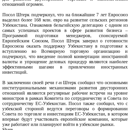
отношений огромен.
Посол Штерк подчеркнул, что на ближайшие 7 лет Евросоюз
выделил более 168 млн. евро на развитие сельских регионов
Узбекистана. Ознакомив бельгийскую делегацию с одним из
самых успешных проектов в сфере развития бизнеса –
Программой подготовки менеджеров, спонсируемой
Европейским Союзом, Посол Штерк заверил о готовности
Евросоюза оказать поддержку Узбекистану в подготовке к
вступлению во Всемирную торговую организацию и
подчеркнул, что введение полной конвертации иностранной
валюты и упрощение деловых процедур являются наиболее
эффективными шагами в привлечении иностранных
инвестиций.
В заключении своей речи г-н Штерк сообщил что основными
институциональными механизмами развития двусторонних
отношений являются регулярные рабочие встречи на уровне
министров в рамках Комитета по сотрудничеству и Совета по
сотрудничеству ЕС-Узбекистан. Посол также сообщил, что с
узбекской стороной ведутся переговоры о формировании
Совета по торговле и инвестициям ЕС-Узбекистан, в котором
впервые будут участвовать европейские компании, которые
уже работают или планируют войти в узбекские рынки.
Share