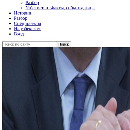
Разбор
Узбекистан. Факты, события, лица
Истории
Разбор
Спецпроекты
На узбекском
Вход