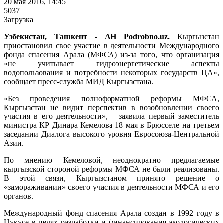
20 мая 2016, 14:45
5037
Загрузка
Узбекистан, Ташкент - АН Podrobno.uz.
Кыргызстан
приостановил свое участие в деятельности Международного
фонда спасения Арала (МФСА) из-за того, что организация
«не учитывает гидроэнергетические аспекты
водопользования и потребности некоторых государств ЦА»,
сообщает пресс-служба МИД Кыргызстана.
«Без проведения полноформатной реформы МФСА,
Кыргызстан не видит перспектив в возобновлении своего
участия в его деятельности», – заявила первый заместитель
министра КР Динара Кемелова 18 мая в Брюсселе на третьем
заседании Диалога высокого уровня Евросоюза-Центральной
Азии.
По мнению Кемеловой, неоднократно предлагаемые
кыргызской стороной реформы МФСА не были реализованы.
В этой связи, Кыргызстаном принято решение о
«замораживании» своего участия в деятельности МФСА и его
органов.
Международный фонд спасения Арала создан в 1992 году в
Нукусе в целях разработки и финансирования экологических